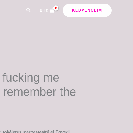
Search
0
Ft
KEDVENCEIM
 fucking me
t remember the
 tökéletes megtestesítője! Egyedi