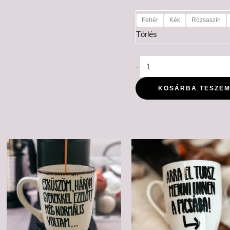
Fehér
Kék
Rózsaszín
Törlés
-
KOSÁRBA TESZE