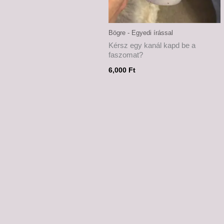
Bögre - Egyedi írással
Kérsz egy kanál kapd be a
faszomat?
6,000
Ft