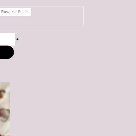
Rusztikus Fehér
+
M