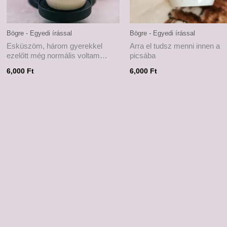
Bögre - Egyedi írással
Bögre - Egyedi írással
Esküszöm, három gyerekkel
Arra el tudsz menni innen a
ezelőtt még normális voltam…
picsába
6,000
Ft
6,000
Ft