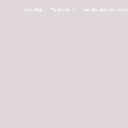
Skip
Kezdőlap
Termékek
Ajándékutalvány és Mis
to
content