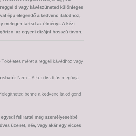
n reggelid vagy kávészüneted különleges
ával épp elegendő a kedvenc italodhoz,
 melegen tartsd az élményt. A kézi
őrizni az egyedi dizájnt hosszú távon.
 Tökéletes méret a reggeli kávédhoz vagy
osható:
Nem – A kézi tisztítás megóvja
elegítheted benne a kedvenc italod gond
t egyedi felirattal még személyesebbé
dves üzenet, név, vagy akár egy vicces