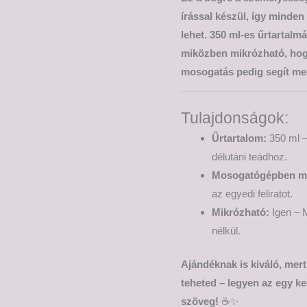
írással készül, így minde
lehet. 350 ml-es űrtartalm
miközben mikrózható, hogy
mosogatás pedig segít meg
Tulajdonságok:
Űrtartalom:
350 ml –
délutáni teádhoz.
Mosogatógépben m
az egyedi feliratot.
Mikrózható:
Igen – M
nélkül.
Ajándéknak is kiváló, mer
teheted – legyen az egy ke
szöveg!
☕✨