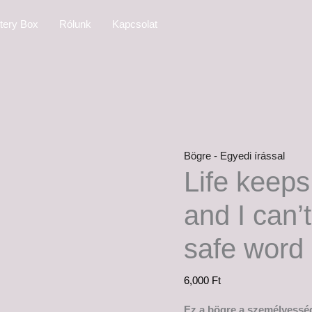
Life
tery Box
Rólunk
Kapcsolat
keeps
fucking
me
and
I
can't
remember
Bögre - Egyedi írással
the
Life keeps
safe
word
and I can’
mennyiség
safe word
6,000
Ft
Ez a bögre a személyesség