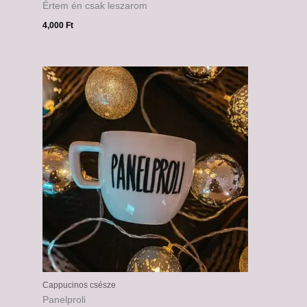
Értem én csak leszarom
4,000
Ft
Cappucinos csésze
Panelproli