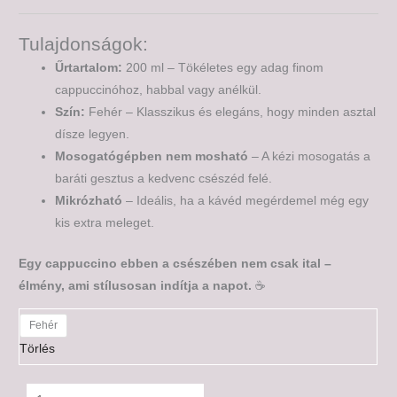
Tulajdonságok:
Űrtartalom:
200 ml – Tökéletes egy adag finom
cappuccinóhoz, habbal vagy anélkül.
Szín:
Fehér – Klasszikus és elegáns, hogy minden asztal
dísze legyen.
Mosogatógépben nem mosható
– A kézi mosogatás a
baráti gesztus a kedvenc csészéd felé.
Mikrózható
– Ideális, ha a kávéd megérdemel még egy
kis extra meleget.
Egy cappuccino ebben a csészében nem csak ital –
élmény, ami stílusosan indítja a napot.
☕
Fehér
Törlés