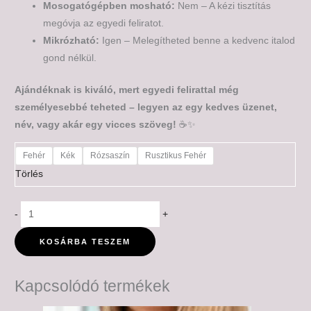
Mosogatógépben mosható:
Nem – A kézi tisztítás
megóvja az egyedi feliratot.
Mikrózható:
Igen – Melegítheted benne a kedvenc italod
gond nélkül.
Ajándéknak is kiváló, mert egyedi felirattal még
személyesebbé teheted – legyen az egy kedves üzenet,
név, vagy akár egy vicces szöveg!
☕✨
Fehér
Kék
Rózsaszín
Rusztikus Fehér
Törlés
-
+
KOSÁRBA TESZEM
Kapcsolódó termékek