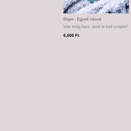
Bögre - Egyedi írással
Van még fasz, amit le kell szopni?
6,000
Ft