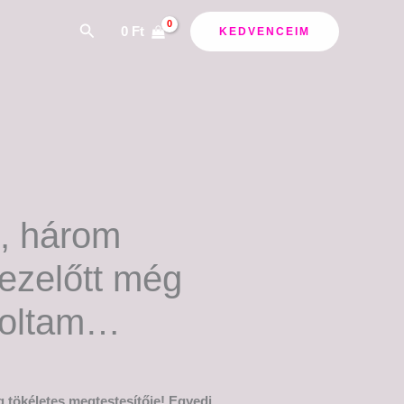
Search
0
Ft
KEDVENCEIM
, három
ezelőtt még
voltam…
 tökéletes megtestesítője! Egyedi