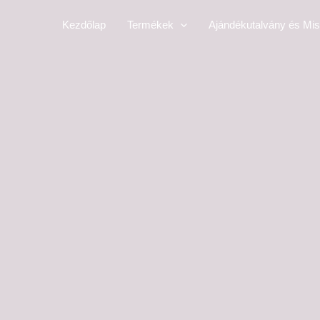
Skip
Kezdőlap
Termékek
Ajándékutalvány és Mis
to
content