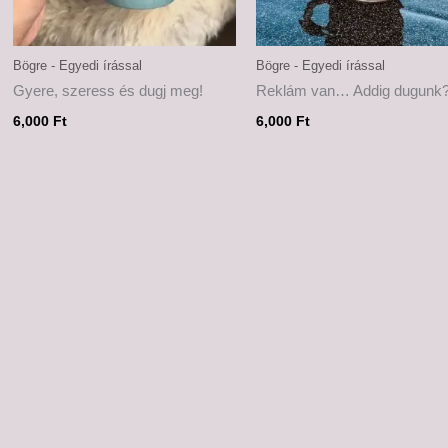
Bögre - Egyedi írással
Bögre - Egyedi írással
Gyere, szeress és dugj meg!
Reklám van… Addig dugunk
6,000
Ft
6,000
Ft