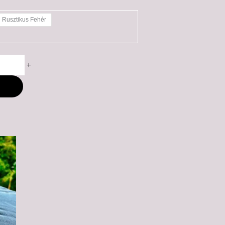
Rusztikus Fehér
+
M