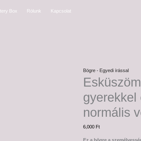
Esküszöm,
tery Box
Rólunk
Kapcsolat
három
gyerekkel
ezelőtt
még
normális
voltam...
mennyiség
Bögre - Egyedi írással
Esküszöm
gyerekkel 
normális 
6,000
Ft
Ez a bögre a személyesség