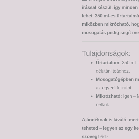
írással készül, így minde
lehet. 350 ml-es űrtartalm
miközben mikrózható, hogy
mosogatás pedig segít meg
Tulajdonságok:
Űrtartalom:
350 ml –
délutáni teádhoz.
Mosogatógépben m
az egyedi feliratot.
Mikrózható:
Igen – M
nélkül.
Ajándéknak is kiváló, mer
teheted – legyen az egy ke
szöveg!
☕✨