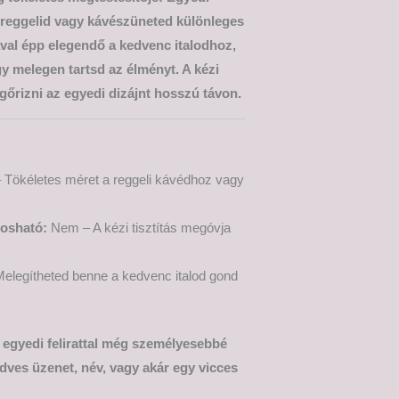
n reggelid vagy kávészüneted különleges
ával épp elegendő a kedvenc italodhoz,
 melegen tartsd az élményt. A kézi
őrizni az egyedi dizájnt hosszú távon.
 Tökéletes méret a reggeli kávédhoz vagy
osható:
Nem – A kézi tisztítás megóvja
elegítheted benne a kedvenc italod gond
t egyedi felirattal még személyesebbé
dves üzenet, név, vagy akár egy vicces