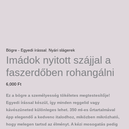
Bögre - Egyedi írással
,
Nyári slágerek
Imádok nyitott szájjal a
faszerdőben rohangálni
6,000
Ft
Ez a bögre a személyesség tökéletes megtestesítője!
Egyedi írással készül, így minden reggelid vagy
kávészüneted különleges lehet. 350 ml-es űrtartalmával
épp elegendő a kedvenc italodhoz, miközben mikrózható,
hogy melegen tartsd az élményt. A kézi mosogatás pedig