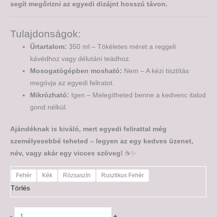
segít megőrizni az egyedi dizájnt hosszú távon.
Tulajdonságok:
Űrtartalom:
350 ml – Tökéletes méret a reggeli
kávédhoz vagy délutáni teádhoz.
Mosogatógépben mosható:
Nem – A kézi tisztítás
megóvja az egyedi feliratot.
Mikrózható:
Igen – Melegítheted benne a kedvenc italod
gond nélkül.
Ajándéknak is kiváló, mert egyedi felirattal még
személyesebbé teheted – legyen az egy kedves üzenet,
név, vagy akár egy vicces szöveg!
☕✨
Fehér
Kék
Rózsaszín
Rusztikus Fehér
Törlés
-
+