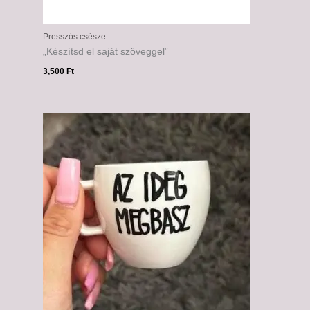
Presszós csésze
„Készítsd el saját szöveggel”
3,500
Ft