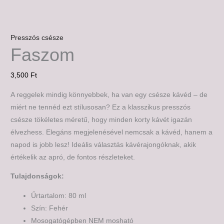
Presszós csésze
Faszom
3,500
Ft
A reggelek mindig könnyebbek, ha van egy csésze kávéd – de
miért ne tennéd ezt stílusosan? Ez a klasszikus presszós
csésze tökéletes méretű, hogy minden korty kávét igazán
élvezhess. Elegáns megjelenésével nemcsak a kávéd, hanem a
napod is jobb lesz! Ideális választás kávérajongóknak, akik
értékelik az apró, de fontos részleteket.
Tulajdonságok:
Űrtartalom: 80 ml
Szín: Fehér
Mosogatógépben NEM mosható