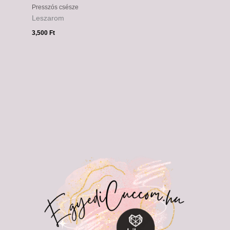
Presszós csésze
Leszarom
3,500
Ft