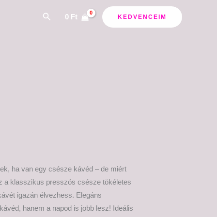
Search
0
Ft
KEDVENCEIM
ek, ha van egy csésze kávéd – de miért
z a klasszikus presszós csésze tökéletes
kávét igazán élvezhess. Elegáns
ávéd, hanem a napod is jobb lesz! Ideális