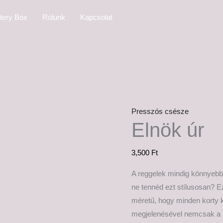
Elnök
tery Box
Rólunk
Kapcsolat
úr
mennyiség
Presszós csésze
Elnök úr
3,500
Ft
A reggelek mindig könnyebb
ne tennéd ezt stílusosan? E
méretű, hogy minden korty 
megjelenésével nemcsak a k