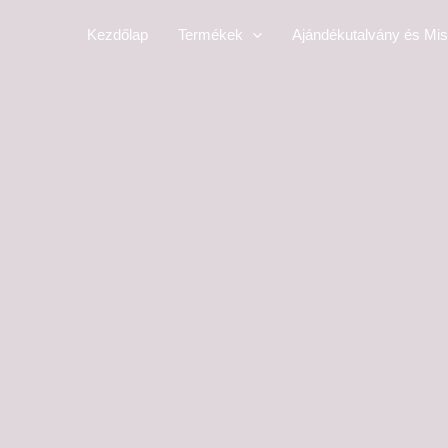
Skip
Kezdőlap
Termékek
Ajándékutalvány és Mis
to
content