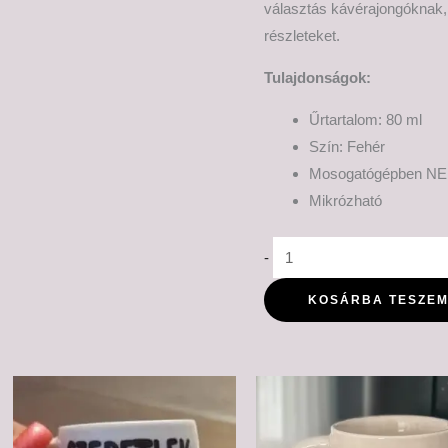
választás kávérajongóknak, a
részleteket.
Tulajdonságok:
Űrtartalom: 80 ml
Szín: Fehér
Mosogatógépben NE
Mikrózható
-
KOSÁRBA TESZE