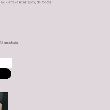
kik értékelik az apró, de fontos
M mosható
+
M