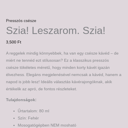
Presszós csésze
Szia! Leszarom. Szia!
3,500
Ft
A reggelek mindig könnyebbek, ha van egy csésze kávéd – de
miért ne tennéd ezt stílusosan? Ez a klasszikus presszós
csésze tökéletes méretű, hogy minden korty kávét igazán
élvezhess. Elegáns megjelenésével nemcsak a kávéd, hanem a
napod is jobb lesz! Ideális választás kávérajongóknak, akik
értékelik az apró, de fontos részleteket.
Tulajdonságok:
Űrtartalom: 80 ml
Szín: Fehér
Mosogatógépben NEM mosható