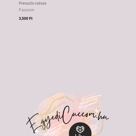
Presszós csésze
Faszom
3,500
Ft