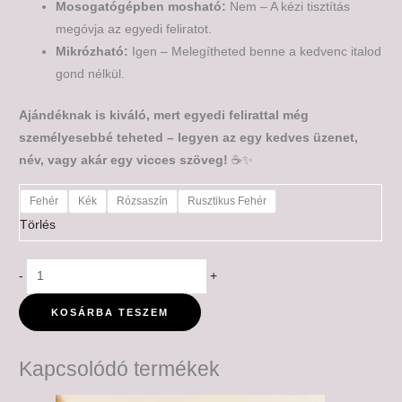
Mosogatógépben mosható:
Nem – A kézi tisztítás
megóvja az egyedi feliratot.
Mikrózható:
Igen – Melegítheted benne a kedvenc italod
gond nélkül.
Ajándéknak is kiváló, mert egyedi felirattal még
személyesebbé teheted – legyen az egy kedves üzenet,
név, vagy akár egy vicces szöveg!
☕✨
Fehér
Kék
Rózsaszín
Rusztikus Fehér
Törlés
-
+
KOSÁRBA TESZEM
Kapcsolódó termékek