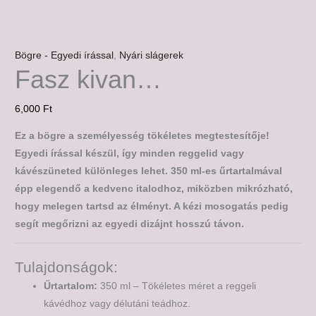
Bögre - Egyedi írással
,
Nyári slágerek
Fasz kivan…
6,000
Ft
Ez a bögre a személyesség tökéletes megtestesítője!
Egyedi írással készül, így minden reggelid vagy
kávészüneted különleges lehet. 350 ml-es űrtartalmával
épp elegendő a kedvenc italodhoz, miközben mikrózható,
hogy melegen tartsd az élményt. A kézi mosogatás pedig
segít megőrizni az egyedi dizájnt hosszú távon.
Tulajdonságok:
Űrtartalom:
350 ml – Tökéletes méret a reggeli
kávédhoz vagy délutáni teádhoz.