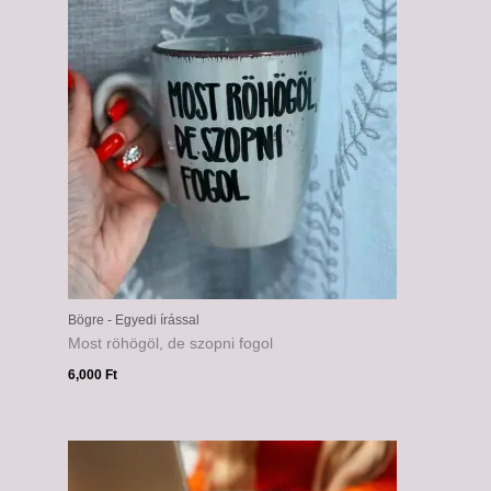
Bögre - Egyedi írással
Most röhögöl, de szopni fogol
6,000
Ft