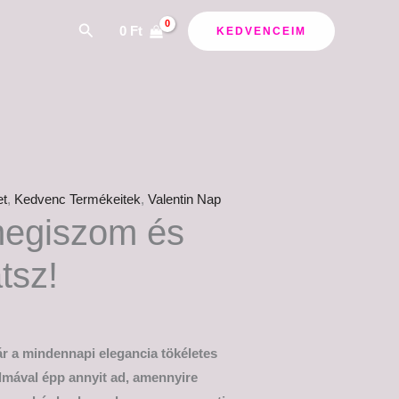
Search
0
Ft
KEDVENCEIM
et
,
Kedvenc Termékeitek
,
Valentin Nap
megiszom és
tsz!
r a mindennapi elegancia tökéletes
almával épp annyit ad, amennyire