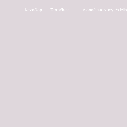
Skip
Kezdőlap
Termékek
Ajándékutalvány és Mis
to
content