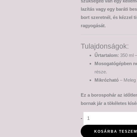
szükséged van egy kelleme
lazítás vagy egy baráti be
bort szeretnél, és kézzel 
ragyogását.
Tulajdonságok:
Űrtartalom:
350 ml –
Mosogatógépben n
része.
Mikrózható
– Meleg i
Ez a borospohár az időtlen
bornak jár a tökéletes kísé
-
KOSÁRBA TESZE