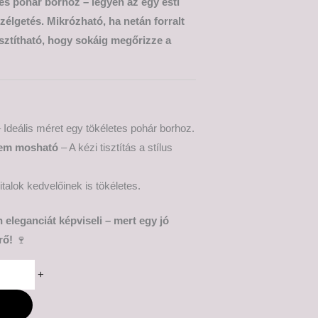
s pohár borhoz – legyen az egy esti
szélgetés. Mikrózható, ha netán forralt
tisztítható, hogy sokáig megőrizze a
 Ideális méret egy tökéletes pohár borhoz.
em mosható
– A kézi tisztítás a stílus
talok kedvelőinek is tökéletes.
 eleganciát képviseli – mert egy jó
rő!
🍷
+
M