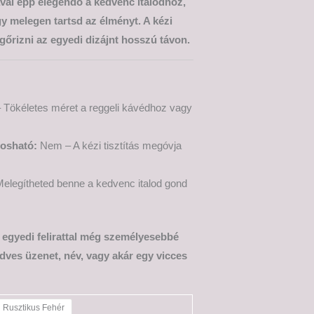
ával épp elegendő a kedvenc italodhoz,
 melegen tartsd az élményt. A kézi
őrizni az egyedi dizájnt hosszú távon.
 Tökéletes méret a reggeli kávédhoz vagy
osható:
Nem – A kézi tisztítás megóvja
elegítheted benne a kedvenc italod gond
t egyedi felirattal még személyesebbé
dves üzenet, név, vagy akár egy vicces
Rusztikus Fehér