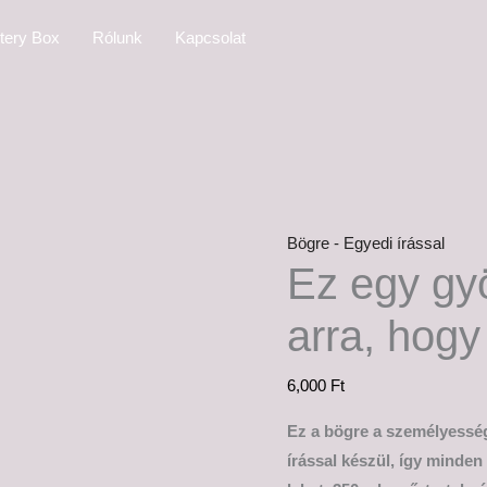
Ez
tery Box
Rólunk
Kapcsolat
egy
gyönyörű
nap
arra,
hogy
békén
hagyj
Bögre - Egyedi írással
mennyiség
Ez egy gy
arra, hogy
6,000
Ft
Ez a bögre a személyesség
írással készül, így minde