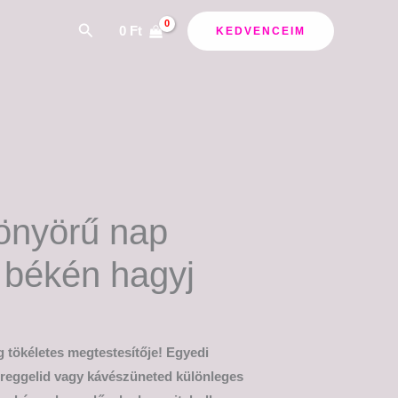
Search
0
Ft
KEDVENCEIM
önyörű nap
 békén hagyj
 tökéletes megtestesítője! Egyedi
n reggelid vagy kávészüneted különleges