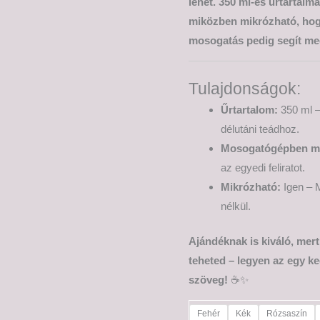
lehet. 350 ml-es űrtartalm
miközben mikrózható, hogy
mosogatás pedig segít meg
Tulajdonságok:
Űrtartalom:
350 ml –
délutáni teádhoz.
Mosogatógépben m
az egyedi feliratot.
Mikrózható:
Igen – M
nélkül.
Ajándéknak is kiváló, mer
teheted – legyen az egy ke
szöveg!
☕✨
Fehér
Kék
Rózsaszín