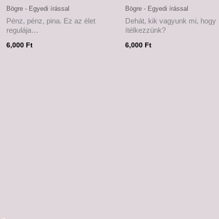
Bögre - Egyedi írással
Bögre - Egyedi írással
Pénz, pénz, pina. Ez az élet
Dehát, kik vagyunk mi, hogy
regulája…
ítélkezzünk?
6,000
Ft
6,000
Ft