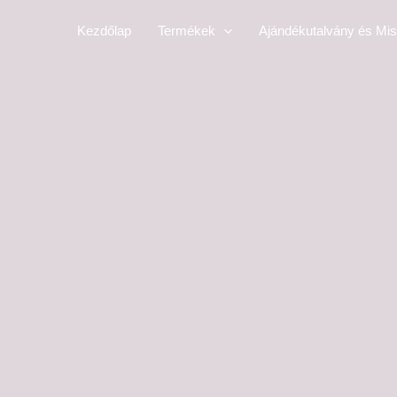
Skip
Kezdőlap
Termékek
Ajándékutalvány és Mis
to
content