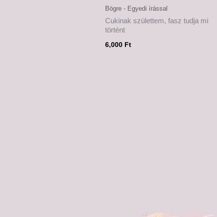
Bögre - Egyedi írással
Cukinak születtem, fasz tudja mi
történt
6,000
Ft