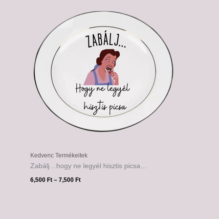
6,500 Ft
-
7,500 Ft
Kedvenc Termékeitek
Zabálj…hogy ne legyél hisztis picsa…
6,500
Ft
–
7,500
Ft
Ártartomány:
6,500 Ft