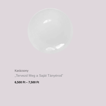
-
7,500 Ft
Karácsony
„Tervezd Meg a Saját Tányérod”
6,500
Ft
–
7,500
Ft