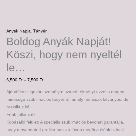
Anyák Napja
,
Tányér
Boldog Anyák Napját!
Köszi, hogy nem nyeltél
le…
6,500
Ft
–
7,500
Ft
Ajándékozz igazán személyre szabott élményt ezzel a magas
minőségű szublimációs tányérral, amely nemcsak látványos, de
praktikus is!
Főbb jellemzők:
Kopásálló felület: A speciális szublimációs bevonat garantálja,
hogy a nyomtatott grafika hosszú távon megőrzi élénk színeit