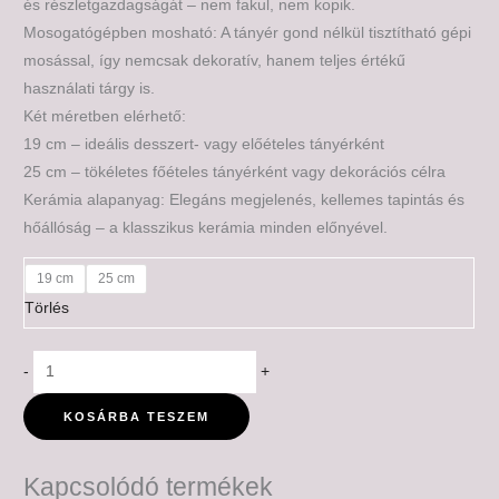
és részletgazdagságát – nem fakul, nem kopik.
Mosogatógépben mosható: A tányér gond nélkül tisztítható gépi
mosással, így nemcsak dekoratív, hanem teljes értékű
használati tárgy is.
Két méretben elérhető:
19 cm – ideális desszert- vagy előételes tányérként
25 cm – tökéletes főételes tányérként vagy dekorációs célra
Kerámia alapanyag: Elegáns megjelenés, kellemes tapintás és
hőállóság – a klasszikus kerámia minden előnyével.
19 cm
25 cm
Törlés
-
+
KOSÁRBA TESZEM
Kapcsolódó termékek