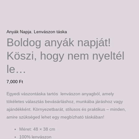
Anyák Napja
,
Lenvászon táska
Boldog anyák napját!
Köszi, hogy nem nyeltél
le…
7,000
Ft
Egyedi vászontáska tartós lenvászon anyagból, amely
tökéletes választás bevásárláshoz, munkába járáshoz vagy
ajándékként. Környezetbarát, stílusos és praktikus – minden,
amire szükséged lehet egy megbízható táskában!
Méret: 48 × 38 cm
100% lenvászon