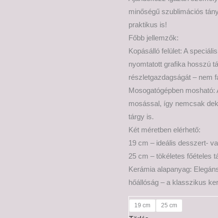
minőségű szublimációs tány
praktikus is!
Főbb jellemzők:
Kopásálló felület: A speciál
nyomtatott grafika hosszú t
részletgazdagságát – nem f
Mosogatógépben mosható: A t
mosással, így nemcsak dekor
tárgy is.
Két méretben elérhető:
19 cm – ideális desszert- va
25 cm – tökéletes főételes 
Kerámia alapanyag: Elegáns
hőállóság – a klasszikus ke
19 cm
25 cm