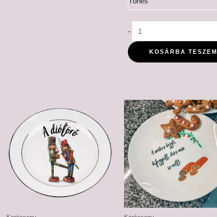
Törlés
-
KOSÁRBA TESZE
Ártartomány:
Ártartomá
6,500 Ft
6,500 Ft
-
-
7,500 Ft
7,500 Ft