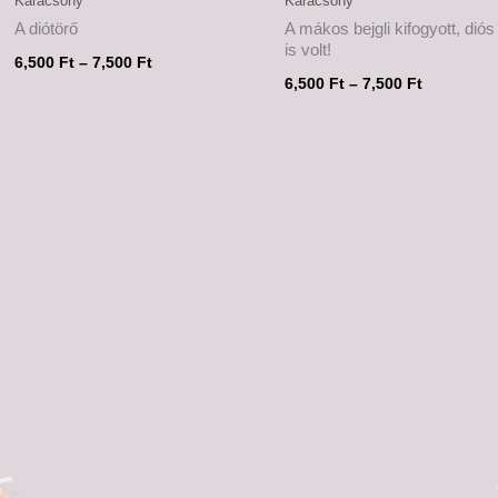
Karácsony
Karácsony
A diótörő
A mákos bejgli kifogyott, dió
is volt!
6,500
Ft
–
7,500
Ft
6,500
Ft
–
7,500
Ft