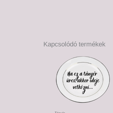
Kapcsolódó termékek
Ártartomány:
6,500 Ft
-
7,500 Ft