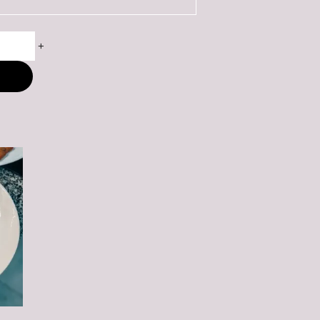
+
M
ny: