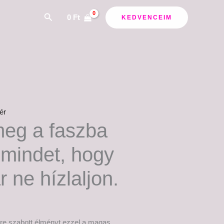
ány:
Search
0
Ft
KEDVENCEIM
ér
meg a faszba
 mindet, hogy
 ne hízlaljon.
re szabott élményt ezzel a magas