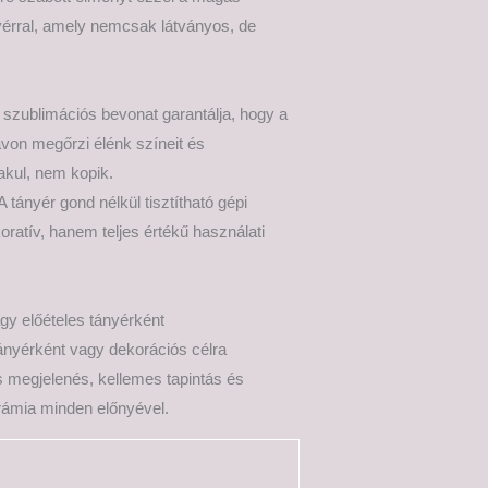
érral, amely nemcsak látványos, de
is szublimációs bevonat garantálja, hogy a
ávon megőrzi élénk színeit és
akul, nem kopik.
ányér gond nélkül tisztítható gépi
atív, hanem teljes értékű használati
gy előételes tányérként
tányérként vagy dekorációs célra
 megjelenés, kellemes tapintás és
rámia minden előnyével.