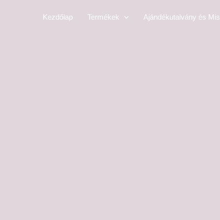
Skip
Kezdőlap
Termékek
Ajándékutalvány és Mis
to
content