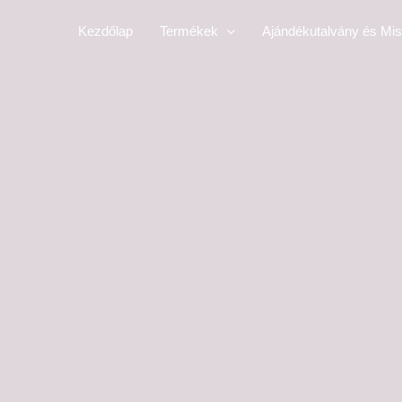
Skip
Kezdőlap
Termékek
Ajándékutalvány és Mis
to
content