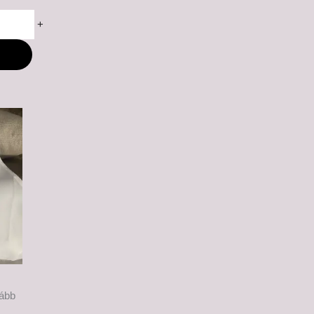
+
M
kább