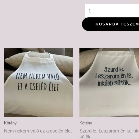
-
KOSÁRBA TESZE
Kötény
Kötény
Nem nekem való ez a cseléd élet
Szard le. Leszarom én is, in
sütök.