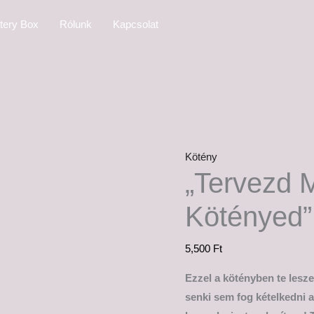
"Tervezd
tery Box
Rólunk
Kapcsolat
Meg
a
Saját
Kötényed"
mennyiség
Kötény
„Tervezd 
Kötényed”
5,500
Ft
Ezzel a kötényben te leszel
senki sem fog kételkedni