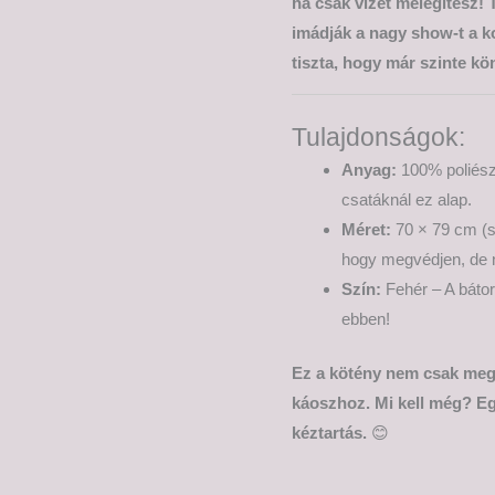
ha csak vizet melegítesz! 
imádják a nagy show-t a k
tiszta, hogy már szinte kö
Tulajdonságok:
Anyag:
100% poliészt
csatáknál ez alap.
Méret:
70 × 79 cm (s
hogy megvédjen, de n
Szín:
Fehér – A bátor
ebben!
Ez a kötény nem csak megv
káoszhoz. Mi kell még? E
kéztartás.
😊