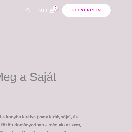
Search
0
Ft
KEDVENCEIM
Meg a Saját
 a konyha királya (vagy királynője), és
 a főzőtudományodban – még akkor sem,