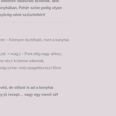
Tökéletes választás azoknak, akik
onyhában. Fehér színe pedig olyan
nyörög némi szószfoltért!
er – Könnyen tisztítható, mert a konyhai
zél. × mag.) – Pont elég nagy ahhoz,
e nézz ki benne sátornak.
ság színe: merj spagettiszószt főzni
éd, de stílust is ad a konyhai
gy jó recept… vagy egy menő séf