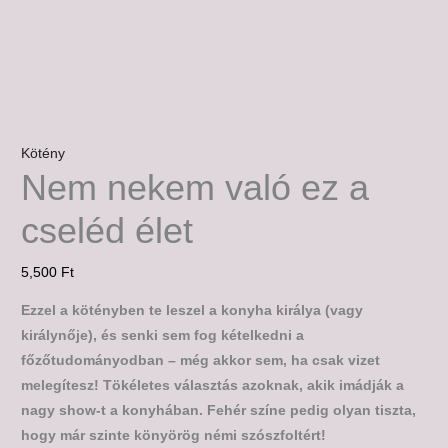
Kötény
Nem nekem való ez a
cseléd élet
5,500
Ft
Ezzel a kötényben te leszel a konyha királya (vagy
királynője), és senki sem fog kételkedni a
főzőtudományodban – még akkor sem, ha csak vizet
melegítesz! Tökéletes választás azoknak, akik imádják a
nagy show-t a konyhában. Fehér színe pedig olyan tiszta,
hogy már szinte könyörög némi szószfoltért!