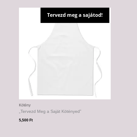
Tervezd meg a sajátod!
Kötény
„Tervezd Meg a Saját Kötényed”
5,500
Ft