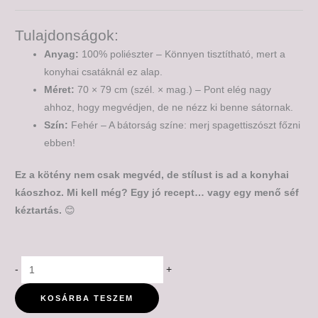
Tulajdonságok:
Anyag:
100% poliészter – Könnyen tisztítható, mert a
konyhai csatáknál ez alap.
Méret:
70 × 79 cm (szél. × mag.) – Pont elég nagy
ahhoz, hogy megvédjen, de ne nézz ki benne sátornak.
Szín:
Fehér – A bátorság színe: merj spagettiszószt főzni
ebben!
Ez a kötény nem csak megvéd, de stílust is ad a konyhai
káoszhoz. Mi kell még? Egy jó recept… vagy egy menő séf
kéztartás.
😊
-
+
KOSÁRBA TESZEM