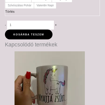
Szívószálas Pohár
Valentin Napi
Törlés
-
+
KOSÁRBA TESZEM
Kapcsolódó termékek
Ártartomány:
6,000 Ft
-
6,500 Ft