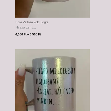
Hőre Változó Zöld Bögre
Nyajjá zsírt…
6,000
Ft
–
6,500
Ft
Ártartomány:
6,000 Ft
-
6,500 Ft