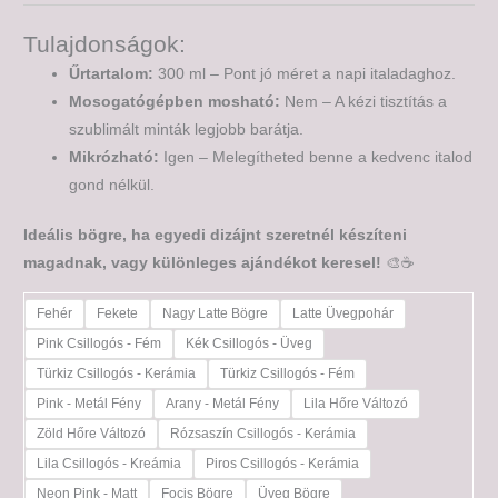
Tulajdonságok:
Űrtartalom:
300 ml – Pont jó méret a napi italadaghoz.
Mosogatógépben mosható:
Nem – A kézi tisztítás a
szublimált minták legjobb barátja.
Mikrózható:
Igen – Melegítheted benne a kedvenc italod
gond nélkül.
Ideális bögre, ha egyedi dizájnt szeretnél készíteni
magadnak, vagy különleges ajándékot keresel!
🎨☕
Fehér
Fekete
Nagy Latte Bögre
Latte Üvegpohár
Pink Csillogós - Fém
Kék Csillogós - Üveg
Türkiz Csillogós - Kerámia
Türkiz Csillogós - Fém
Pink - Metál Fény
Arany - Metál Fény
Lila Hőre Változó
Zöld Hőre Változó
Rózsaszín Csillogós - Kerámia
Lila Csillogós - Kreámia
Piros Csillogós - Kerámia
Neon Pink - Matt
Focis Bögre
Üveg Bögre