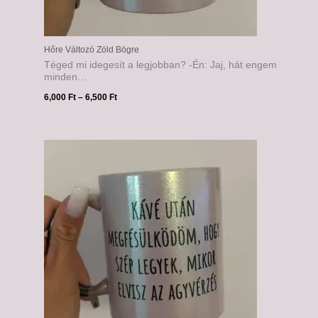
Hőre Változó Zöld Bögre
Téged mi idegesít a legjobban? -Én: Jaj, hát engem
minden…
6,000
Ft
–
6,500
Ft
Ártartomány:
6,000 Ft
-
6,500 Ft