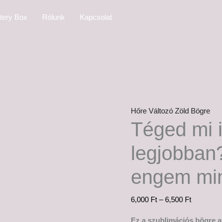
Téged
Ártartom
tery Box
Rólunk
Kapcsolat
mi
6,000 Ft
idegesít
-
a
6,500 Ft
legjobban?
-Én:
Jaj,
hát
Hőre Változó Zöld Bögre
engem
Téged mi i
minden...
mennyiség
legjobban?
engem m
6,000
Ft
–
6,500
Ft
Ez a szublimációs bögre a