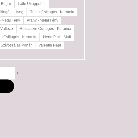
e Bögre
Latte Üvegpohár
illogós - Üveg
Türkiz Csillogós - Kerámia
- Metál Fény
Arany - Metál Fény
 Változó
Rózsaszín Csillogós - Kerámia
os Csillogós - Kerámia
Neon Pink - Matt
Szívószálas Pohár
Valentin Napi
+
M