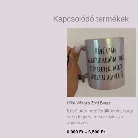
Kapcsolódó termékek
Ártartomány:
6,000 Ft
-
6,500 Ft
Hőre Változó Zöld Bögre
Kávé után megfésülködöm, hogy
szép legyek, mikor elvisz az
agyvérzés
6,000
Ft
–
6,500
Ft