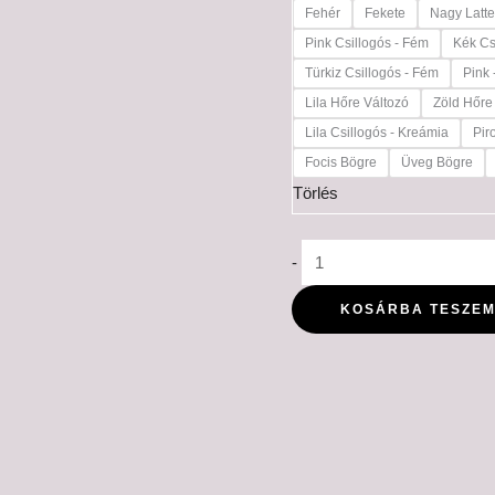
Fehér
Fekete
Nagy Latt
Pink Csillogós - Fém
Kék Cs
Türkiz Csillogós - Fém
Pink 
Lila Hőre Változó
Zöld Hőre
Lila Csillogós - Kreámia
Pir
Focis Bögre
Üveg Bögre
Törlés
-
KOSÁRBA TESZE