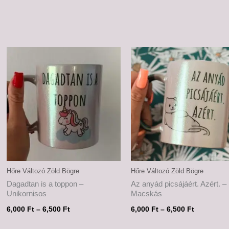
Ártartomány:
Ártartomá
6,000 Ft
6,000 Ft
-
-
6,500 Ft
6,500 Ft
Hőre Változó Zöld Bögre
Hőre Változó Zöld Bögre
Dagadtan is a toppon –
Az anyád picsájáért. Azért. –
Unikornisos
Macskás
6,000
Ft
–
6,500
Ft
6,000
Ft
–
6,500
Ft