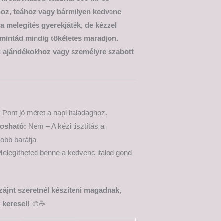
éhoz, teához vagy bármilyen kedvenc
 a melegítés gyerekjáték, de kézzel
 mintád mindig tökéletes maradjon.
i ajándékokhoz vagy személyre szabott
 Pont jó méret a napi italadaghoz.
osható:
Nem – A kézi tisztítás a
jobb barátja.
elegítheted benne a kedvenc italod gond
izájnt szeretnél készíteni magadnak,
 keresel!
🎨☕