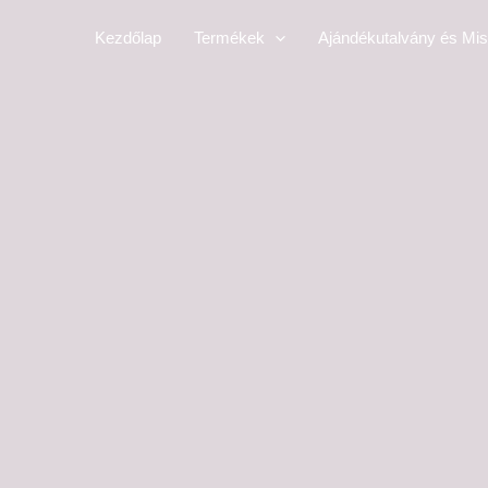
Skip
Kezdőlap
Termékek
Ajándékutalvány és Mis
to
content