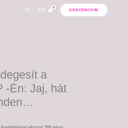
ány:
Search
0
Ft
KEDVENCEIM
degesít a
 -Én: Jaj, hát
inden…
 kreativitásod vászna! 300 ml-es