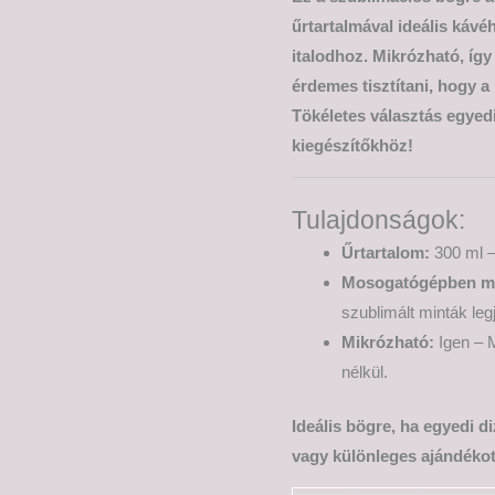
űrtartalmával ideális káv
italodhoz. Mikrózható, így
érdemes tisztítani, hogy a
Tökéletes választás egyed
kiegészítőkhöz!
Tulajdonságok:
Űrtartalom:
300 ml –
Mosogatógépben m
szublimált minták leg
Mikrózható:
Igen – M
nélkül.
Ideális bögre, ha egyedi d
vagy különleges ajándékot