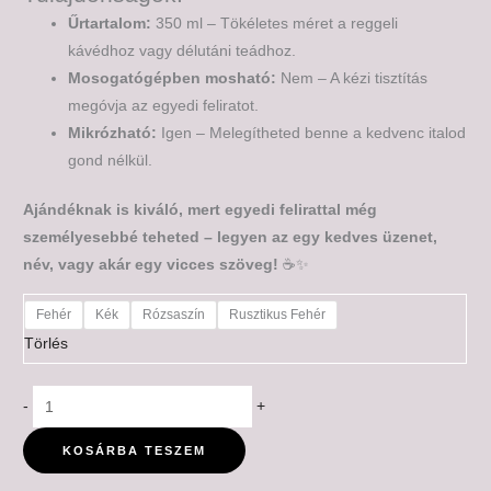
Űrtartalom:
350 ml – Tökéletes méret a reggeli
kávédhoz vagy délutáni teádhoz.
Mosogatógépben mosható:
Nem – A kézi tisztítás
megóvja az egyedi feliratot.
Mikrózható:
Igen – Melegítheted benne a kedvenc italod
gond nélkül.
Ajándéknak is kiváló, mert egyedi felirattal még
személyesebbé teheted – legyen az egy kedves üzenet,
név, vagy akár egy vicces szöveg!
☕✨
Fehér
Kék
Rózsaszín
Rusztikus Fehér
Törlés
-
+
KOSÁRBA TESZEM