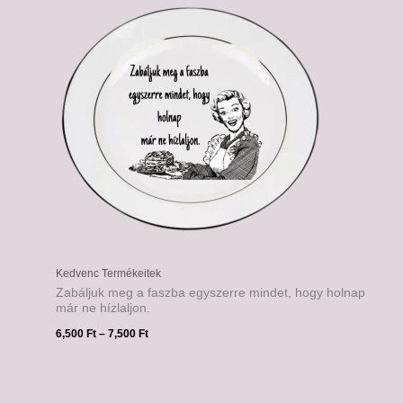
-
7,500 Ft
Kedvenc Termékeitek
Zabáljuk meg a faszba egyszerre mindet, hogy holnap
már ne hízlaljon.
6,500
Ft
–
7,500
Ft