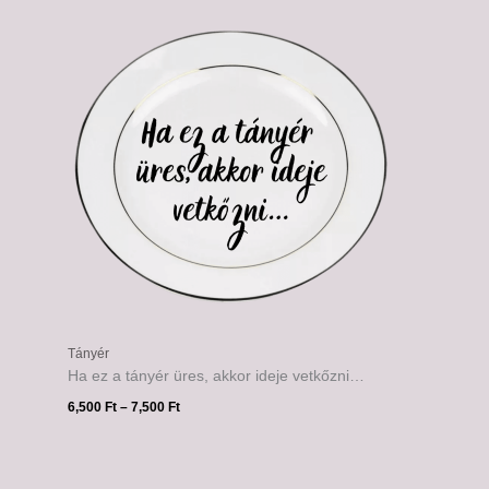
6,500 Ft
-
7,500 Ft
Tányér
Ha ez a tányér üres, akkor ideje vetkőzni…
6,500
Ft
–
7,500
Ft
Ártartomány:
6,500 Ft