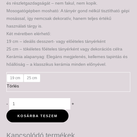
és részletgazdagságát – nem fakul, nem kopik.
Mosogatógépben mosható: A tányér gond nélkül tisztítható gépi
mosással, így nemcsak dekoratív, hanem teljes értékű
használati tárgy is.
Két méretben elérhető:
19 cm – ideális desszert- vagy előételes tányérként
25 cm – tökéletes főételes tányérként vagy dekorációs célra
Kerámia alapanyag: Elegáns megjelenés, kellemes tapintás és
hőállóság – a klasszikus kerámia minden előnyével.
19 cm
25 cm
Törlés
-
+
KOSÁRBA TESZEM
Kapcsolódó termékek