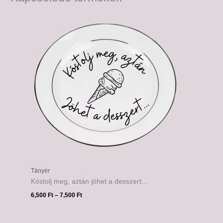
Ártartomány:
6,500 Ft
-
7,500 Ft
Tányér
Kóstolj meg, aztán jöhet a desszert…
6,500
Ft
–
7,500
Ft
Ártartomány: