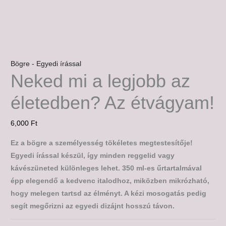
Bögre - Egyedi írással
Neked mi a legjobb az
életedben? Az étvágyam!
6,000
Ft
Ez a bögre a személyesség tökéletes megtestesítője!
Egyedi írással készül, így minden reggelid vagy
kávészüneted különleges lehet. 350 ml-es űrtartalmával
épp elegendő a kedvenc italodhoz, miközben mikrózható,
hogy melegen tartsd az élményt. A kézi mosogatás pedig
segít megőrizni az egyedi dizájnt hosszú távon.