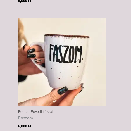
6,000
Ft
Bögre - Egyedi írással
Faszom
6,000
Ft