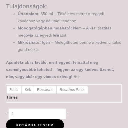
Tulajdonságok:
Űrtartalom:
350 ml – Tökéletes méret a reggeli
kávédhoz vagy délutáni teádhoz.
Mosogatógépben mosható:
Nem – A kézi tisztítás
megóvja az egyedi feliratot.
Mikrózható:
Igen – Melegítheted benne a kedvenc italod
gond nélkül.
Ajándéknak is kiváló, mert egyedi felirattal még
személyesebbé teheted – legyen az egy kedves üzenet,
név, vagy akár egy vicces szöveg!
☕✨
Fehér
Kék
Rózsaszín
Rusztikus Fehér
Törlés
-
+
KOSÁRBA TESZEM