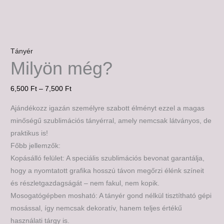
Tányér
Milyön még?
6,500
Ft
–
7,500
Ft
Ajándékozz igazán személyre szabott élményt ezzel a magas
minőségű szublimációs tányérral, amely nemcsak látványos, de
praktikus is!
Főbb jellemzők:
Kopásálló felület: A speciális szublimációs bevonat garantálja,
hogy a nyomtatott grafika hosszú távon megőrzi élénk színeit
és részletgazdagságát – nem fakul, nem kopik.
Mosogatógépben mosható: A tányér gond nélkül tisztítható gépi
mosással, így nemcsak dekoratív, hanem teljes értékű
használati tárgy is.