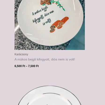
Karácsony
A mákos bejgli kifogyott, diós nem is volt!
6,500
Ft
–
7,500
Ft
Ártartomány:
6,500 Ft
-
7,500 Ft