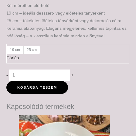
Két méretben elérhető:
19 cm – ideális desszert- vagy előételes tányérként
25 cm – tökéletes főételes tányérként vagy dekorációs célra
Kerámia alapanyag: Elegáns megjelenés, kellemes tapintás és
hőállóság – a klasszikus kerámia minden előnyével.
19 cm
25 cm
Törlés
-
+
KOSÁRBA TESZEM
Kapcsolódó termékek
Ártartomány:
6,500 Ft
-
7,500 Ft