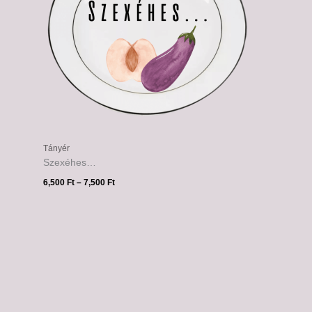
Tányér
Szexéhes…
6,500
Ft
–
7,500
Ft