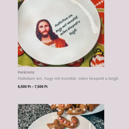
Karácsony
Hallottam ám, hogy mit mondtál, mikor kirepedt a bejgli.
6,500
Ft
–
7,500
Ft
Ártartomány:
6,500 Ft
-
7,500 Ft