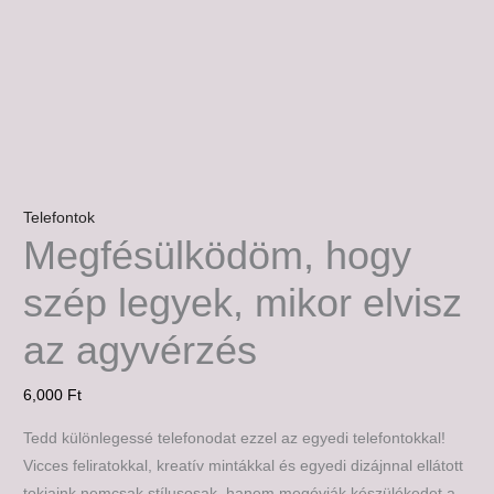
Telefontok
Megfésülködöm, hogy
szép legyek, mikor elvisz
az agyvérzés
6,000
Ft
Tedd különlegessé telefonodat ezzel az egyedi telefontokkal!
Vicces feliratokkal, kreatív mintákkal és egyedi dizájnnal ellátott
tokjaink nemcsak stílusosak, hanem megóvják készülékedet a