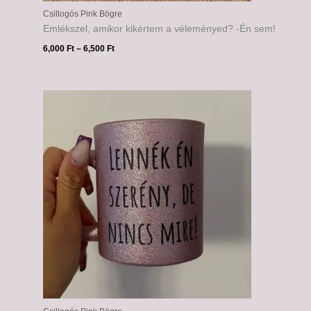
Csillogós Pink Bögre
Emlékszel, amikor kikértem a véleményed? -Én sem!
6,000
Ft
–
6,500
Ft
Ártartomány:
6,000 Ft
-
6,500 Ft