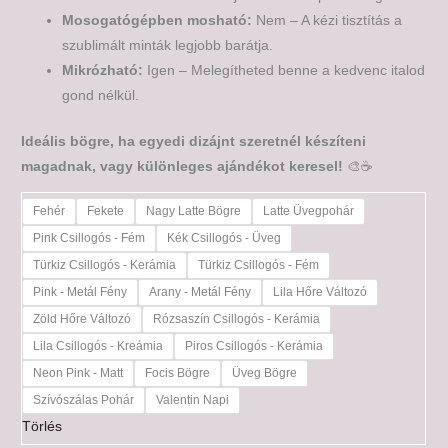
Mosogatógépben mosható:
Nem – A kézi tisztítás a
szublimált minták legjobb barátja.
Mikrózható:
Igen – Melegítheted benne a kedvenc italod
gond nélkül.
Ideális bögre, ha egyedi dizájnt szeretnél készíteni
magadnak, vagy különleges ajándékot keresel!
🎨☕
Fehér
Fekete
Nagy Latte Bögre
Latte Üvegpohár
Pink Csillogós - Fém
Kék Csillogós - Üveg
Türkiz Csillogós - Kerámia
Türkiz Csillogós - Fém
Pink - Metál Fény
Arany - Metál Fény
Lila Hőre Változó
Zöld Hőre Változó
Rózsaszín Csillogós - Kerámia
Lila Csillogós - Kreámia
Piros Csillogós - Kerámia
Neon Pink - Matt
Focis Bögre
Üveg Bögre
Szívószálas Pohár
Valentin Napi
Törlés