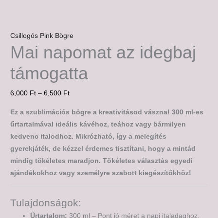
Csillogós Pink Bögre
Mai napomat az idegbaj
támogatta
6,000
Ft
–
6,500
Ft
Ez a szublimációs bögre a kreativitásod vászna! 300 ml-es
űrtartalmával ideális kávéhoz, teához vagy bármilyen
kedvenc italodhoz. Mikrózható, így a melegítés
gyerekjáték, de kézzel érdemes tisztítani, hogy a mintád
mindig tökéletes maradjon. Tökéletes választás egyedi
ajándékokhoz vagy személyre szabott kiegészítőkhöz!
Tulajdonságok:
Űrtartalom:
300 ml – Pont jó méret a napi italadaghoz.