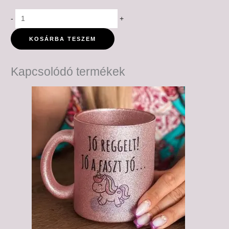
-
+
KOSÁRBA TESZEM
Kapcsolódó termékek
Ártartomány:
6,000 Ft
-
6,500 Ft