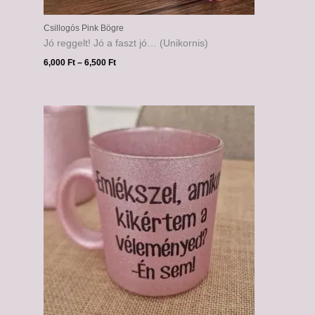
Csillogós Pink Bögre
Jó reggelt! Jó a faszt jó… (Unikornis)
6,000
Ft
–
6,500
Ft
Ártartomány:
6,000 Ft
-
6,500 Ft