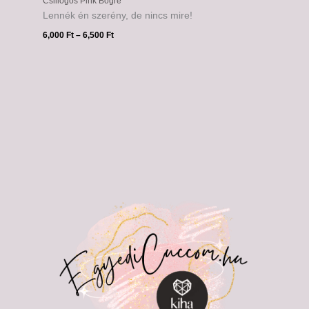
Csillogós Pink Bögre
Lennék én szerény, de nincs mire!
6,000
Ft
–
6,500
Ft