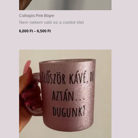
Csillogós Pink Bögre
Nem nekem való ez a cseléd élet
6,000
Ft
–
6,500
Ft
Ártartomány:
6,000 Ft
-
6,500 Ft