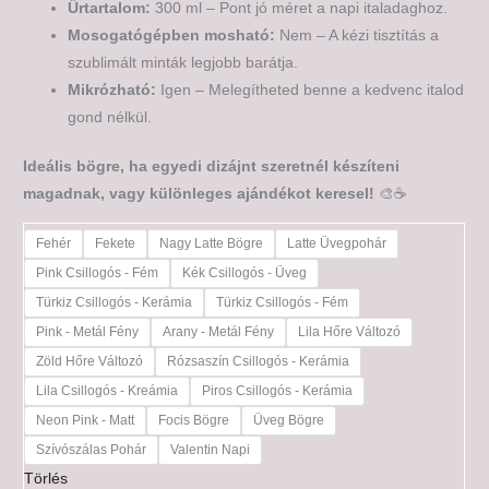
Űrtartalom:
300 ml – Pont jó méret a napi italadaghoz.
Mosogatógépben mosható:
Nem – A kézi tisztítás a
szublimált minták legjobb barátja.
Mikrózható:
Igen – Melegítheted benne a kedvenc italod
gond nélkül.
Ideális bögre, ha egyedi dizájnt szeretnél készíteni
magadnak, vagy különleges ajándékot keresel!
🎨☕
Fehér
Fekete
Nagy Latte Bögre
Latte Üvegpohár
Pink Csillogós - Fém
Kék Csillogós - Üveg
Türkiz Csillogós - Kerámia
Türkiz Csillogós - Fém
Pink - Metál Fény
Arany - Metál Fény
Lila Hőre Változó
Zöld Hőre Változó
Rózsaszín Csillogós - Kerámia
Lila Csillogós - Kreámia
Piros Csillogós - Kerámia
Neon Pink - Matt
Focis Bögre
Üveg Bögre
Szívószálas Pohár
Valentin Napi
Törlés