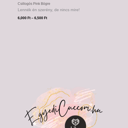
Csillogós Pink Bögre
Lennék én szerény, de nincs mire!
6,000
Ft
–
6,500
Ft