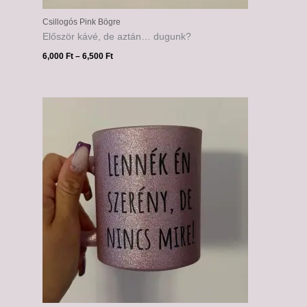
Csillogós Pink Bögre
Először kávé, de aztán… dugunk?
6,000
Ft
–
6,500
Ft
Ártartomány:
6,000 Ft
-
6,500 Ft