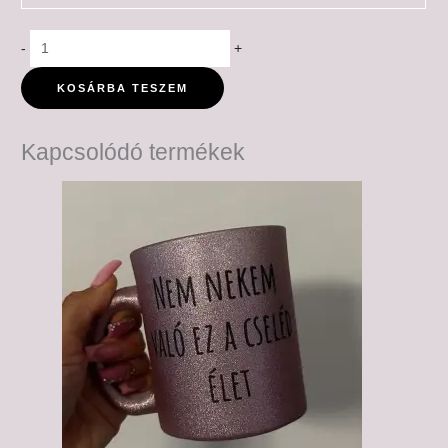
-
+
KOSÁRBA TESZEM
Kapcsolódó termékek
Ártartomány:
6,000 Ft
-
6,500 Ft