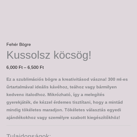
Fehér Bögre
Kussolsz köcsög!
6,000
Ft
–
6,500
Ft
Ez a szublimációs bögre a kreativitásod vászna! 300 ml-es
űrtartalmával ideális kávéhoz, teához vagy bármilyen
kedvenc italodhoz. Mikrózható, így a melegítés
gyerekjáték, de kézzel érdemes tisztítani, hogy a mintád
mindig tökéletes maradjon. Tökéletes választás egyedi
ajándékokhoz vagy személyre szabott kiegészítőkhöz!
Tulajdonságok: