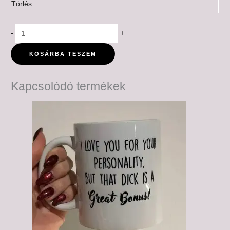
Törlés
-
+
KOSÁRBA TESZEM
Kapcsolódó termékek
Ártartomány:
6,000 Ft
-
6,500 Ft