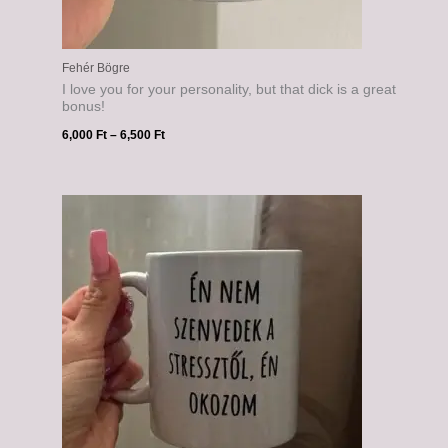
Fehér Bögre
I love you for your personality, but that dick is a great
bonus!
6,000
Ft
–
6,500
Ft
Ártartomány:
6,000 Ft
-
6,500 Ft