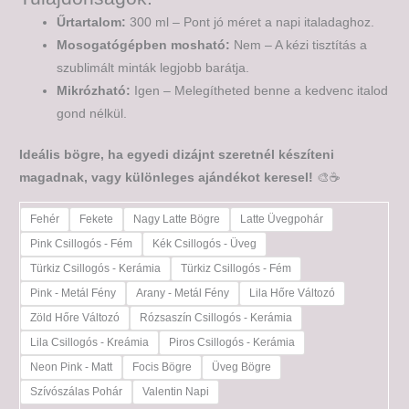
Űrtartalom:
300 ml – Pont jó méret a napi italadaghoz.
Mosogatógépben mosható:
Nem – A kézi tisztítás a
szublimált minták legjobb barátja.
Mikrózható:
Igen – Melegítheted benne a kedvenc italod
gond nélkül.
Ideális bögre, ha egyedi dizájnt szeretnél készíteni
magadnak, vagy különleges ajándékot keresel!
🎨☕
Fehér
Fekete
Nagy Latte Bögre
Latte Üvegpohár
Pink Csillogós - Fém
Kék Csillogós - Üveg
Türkiz Csillogós - Kerámia
Türkiz Csillogós - Fém
Pink - Metál Fény
Arany - Metál Fény
Lila Hőre Változó
Zöld Hőre Változó
Rózsaszín Csillogós - Kerámia
Lila Csillogós - Kreámia
Piros Csillogós - Kerámia
Neon Pink - Matt
Focis Bögre
Üveg Bögre
Szívószálas Pohár
Valentin Napi