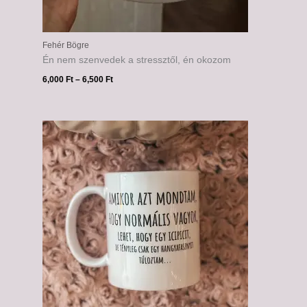
Fehér Bögre
Én nem szenvedek a stressztől, én okozom
6,000
Ft
–
6,500
Ft
Ártartomány:
6,000 Ft
-
6,500 Ft