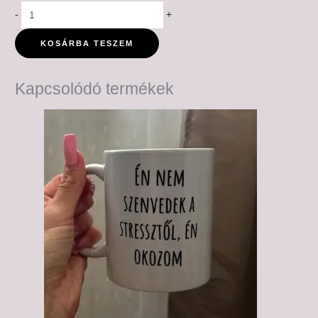
-
+
KOSÁRBA TESZEM
Kapcsolódó termékek
Ártartomány:
6,000 Ft
-
6,500 Ft