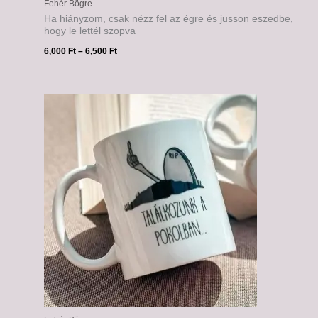
Fehér Bögre
Ha hiányzom, csak nézz fel az égre és jusson eszedbe,
hogy le lettél szopva
6,000
Ft
–
6,500
Ft
Ártartomány:
6,000 Ft
-
6,500 Ft