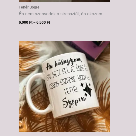
Fehér Bögre
Én nem szenvedek a stressztől, én okozom
6,000
Ft
–
6,500
Ft
Ártartomány:
6,000 Ft
-
6,500 Ft