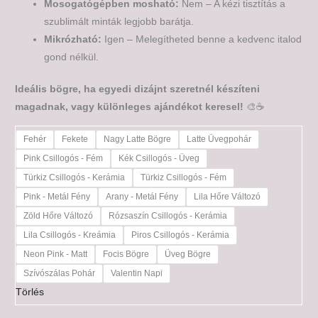
Mosogatógépben mosható:
Nem – A kézi tisztítás a
szublimált minták legjobb barátja.
Mikrózható:
Igen – Melegítheted benne a kedvenc italod
gond nélkül.
Ideális bögre, ha egyedi dizájnt szeretnél készíteni
magadnak, vagy különleges ajándékot keresel!
🎨☕
Fehér
Fekete
Nagy Latte Bögre
Latte Üvegpohár
Pink Csillogós - Fém
Kék Csillogós - Üveg
Türkiz Csillogós - Kerámia
Türkiz Csillogós - Fém
Pink - Metál Fény
Arany - Metál Fény
Lila Hőre Változó
Zöld Hőre Változó
Rózsaszín Csillogós - Kerámia
Lila Csillogós - Kreámia
Piros Csillogós - Kerámia
Neon Pink - Matt
Focis Bögre
Üveg Bögre
Szívószálas Pohár
Valentin Napi
Törlés