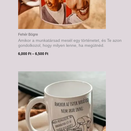
Fehér Bögre
Amikor a munkatársad mesél egy történetet, és Te azon
gondolkozol, hogy milyen lenne, ha megütnéd.
6,000
Ft
–
6,500
Ft
Ártartomány:
6,000 Ft
-
6,500 Ft