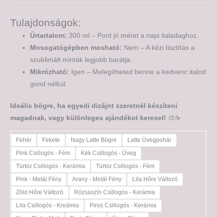
Tulajdonságok:
Űrtartalom:
300 ml – Pont jó méret a napi italadaghoz.
Mosogatógépben mosható:
Nem – A kézi tisztítás a
szublimált minták legjobb barátja.
Mikrózható:
Igen – Melegítheted benne a kedvenc italod
gond nélkül.
Ideális bögre, ha egyedi dizájnt szeretnél készíteni
magadnak, vagy különleges ajándékot keresel!
🎨☕
Fehér
Fekete
Nagy Latte Bögre
Latte Üvegpohár
Pink Csillogós - Fém
Kék Csillogós - Üveg
Türkiz Csillogós - Kerámia
Türkiz Csillogós - Fém
Pink - Metál Fény
Arany - Metál Fény
Lila Hőre Változó
Zöld Hőre Változó
Rózsaszín Csillogós - Kerámia
Lila Csillogós - Kreámia
Piros Csillogós - Kerámia