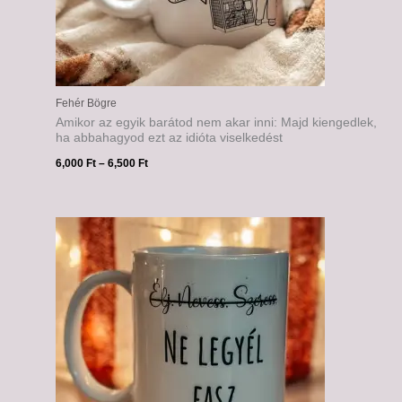
Fehér Bögre
Amikor az egyik barátod nem akar inni: Majd kiengedlek,
ha abbahagyod ezt az idióta viselkedést
6,000
Ft
–
6,500
Ft
Ártartomány:
6,000 Ft
-
6,500 Ft