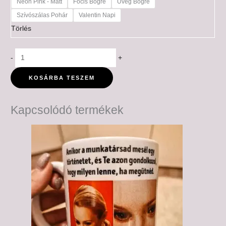
Neon Pink - Matt
Focis Bögre
Üveg Bögre
Szívószálas Pohár
Valentin Napi
Törlés
-
+
KOSÁRBA TESZEM
Kapcsolódó termékek
Ártartomány:
6,000 Ft
-
6,500 Ft