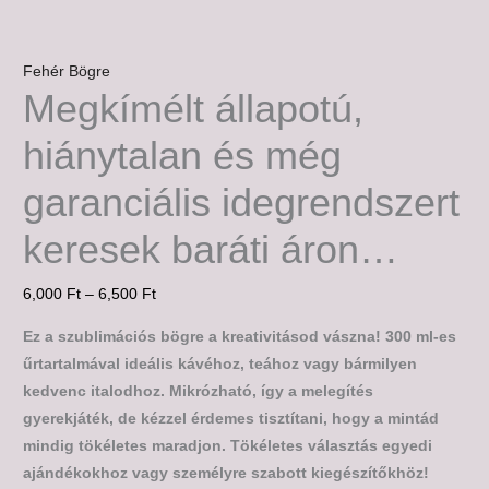
Fehér Bögre
Megkímélt állapotú,
hiánytalan és még
garanciális idegrendszert
keresek baráti áron…
6,000
Ft
–
6,500
Ft
Ez a szublimációs bögre a kreativitásod vászna! 300 ml-es
űrtartalmával ideális kávéhoz, teához vagy bármilyen
kedvenc italodhoz. Mikrózható, így a melegítés
gyerekjáték, de kézzel érdemes tisztítani, hogy a mintád
mindig tökéletes maradjon. Tökéletes választás egyedi
ajándékokhoz vagy személyre szabott kiegészítőkhöz!