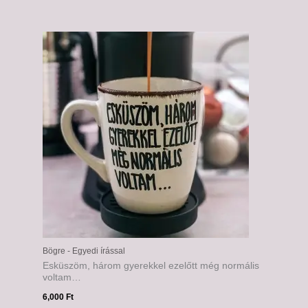
Bögre - Egyedi írással
Esküszöm, három gyerekkel ezelőtt még normális
voltam…
6,000
Ft