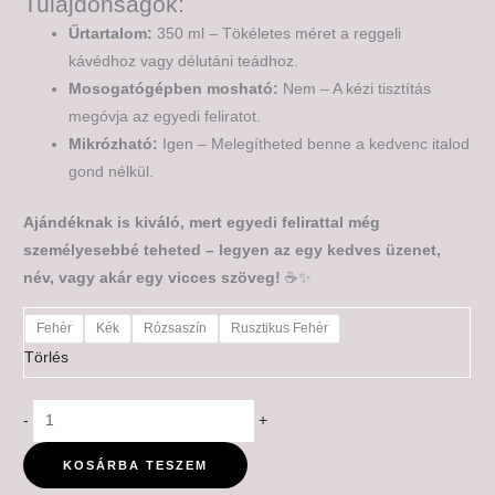
Tulajdonságok:
Űrtartalom:
350 ml – Tökéletes méret a reggeli
kávédhoz vagy délutáni teádhoz.
Mosogatógépben mosható:
Nem – A kézi tisztítás
megóvja az egyedi feliratot.
Mikrózható:
Igen – Melegítheted benne a kedvenc italod
gond nélkül.
Ajándéknak is kiváló, mert egyedi felirattal még
személyesebbé teheted – legyen az egy kedves üzenet,
név, vagy akár egy vicces szöveg!
☕✨
Fehér
Kék
Rózsaszín
Rusztikus Fehér
Törlés
-
+
KOSÁRBA TESZEM