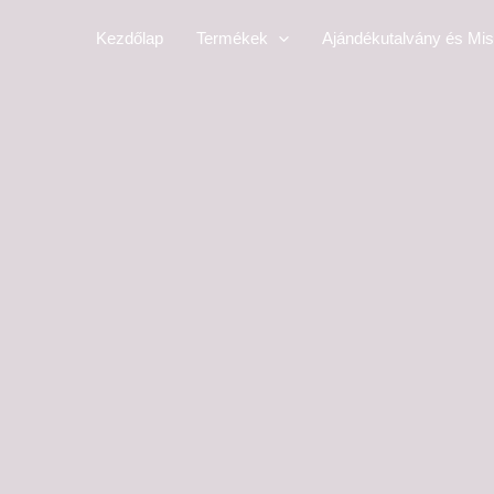
Skip
Kezdőlap
Termékek
Ajándékutalvány és Mis
to
content