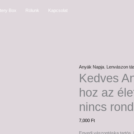
tery Box
Rólunk
Kapcsolat
Anyák Napja
,
Lenvászon tá
Kedves An
hoz az éle
nincs ron
7,000
Ft
Egyedi vászontáska tartós 