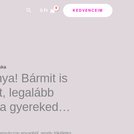
Search
0
Ft
KEDVENCEIM
ska
ya! Bármit is
t, legalább
da gyereked…
lenvászon anyagból, amely tökéletes