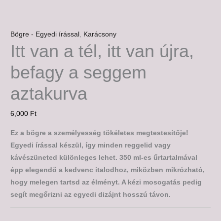
Bögre - Egyedi írással
,
Karácsony
Itt van a tél, itt van újra,
befagy a seggem
aztakurva
6,000
Ft
Ez a bögre a személyesség tökéletes megtestesítője!
Egyedi írással készül, így minden reggelid vagy
kávészüneted különleges lehet. 350 ml-es űrtartalmával
épp elegendő a kedvenc italodhoz, miközben mikrózható,
hogy melegen tartsd az élményt. A kézi mosogatás pedig
segít megőrizni az egyedi dizájnt hosszú távon.