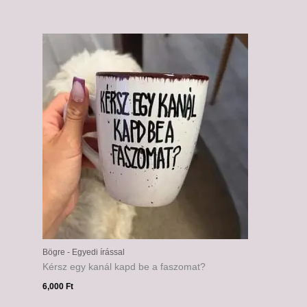
Bögre - Egyedi írással
Kérsz egy kanál kapd be a faszomat?
6,000
Ft