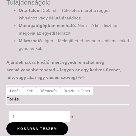
Tulajdonságok:
Űrtartalom:
350 ml – Tökéletes méret a reggeli
kávédhoz vagy délutáni teádhoz.
Mosogatógépben mosható:
Nem – A kézi tisztítás
megóvja az egyedi feliratot.
Mikrózható:
Igen – Melegítheted benne a kedvenc italod
gond nélkül.
Ajándéknak is kiváló, mert egyedi felirattal még
személyesebbé teheted – legyen az egy kedves üzenet,
név, vagy akár egy vicces szöveg!
☕✨
Fehér
Kék
Rózsaszín
Rusztikus Fehér
Törlés
-
+
KOSÁRBA TESZEM