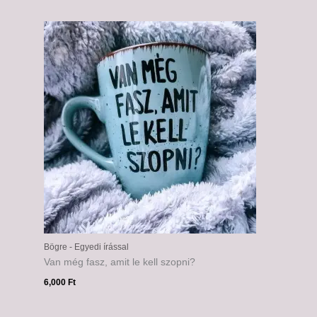
Bögre - Egyedi írással
Van még fasz, amit le kell szopni?
6,000
Ft