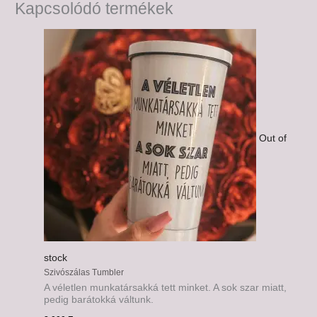
Kapcsolódó termékek
Out of
stock
Szivószálas Tumbler
A véletlen munkatársakká tett minket. A sok szar miatt,
pedig barátokká váltunk.