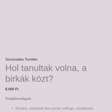
Szivószálas Tumbler
Hol tanultak volna, a
birkák közt?
8,000
Ft
Tulajdonságok:
Divatos, duplafalú fém pohár csillogó, színjátszós