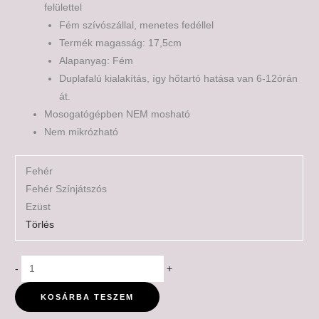
felülettel
Fém szívószállal, menetes fedéllel
Termék magasság: 17,5cm
Alapanyag: Fém
Duplafalú kialakítás, így hőtartó hatása van 6-12órán
át.
Mosogatógépben NEM mosható
Nem mikrózható
Fehér
Fehér Színjátszós
Ezüst
Törlés
-
+
KOSÁRBA TESZEM