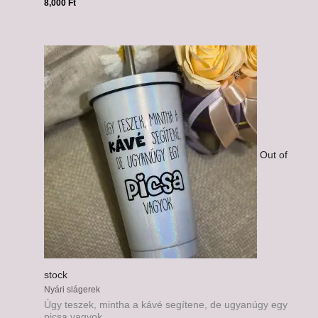
8,000
Ft
Out of
stock
Nyári slágerek
Úgy teszek, mintha a kávé segítene, de ugyanúgy egy
picsa vagyok