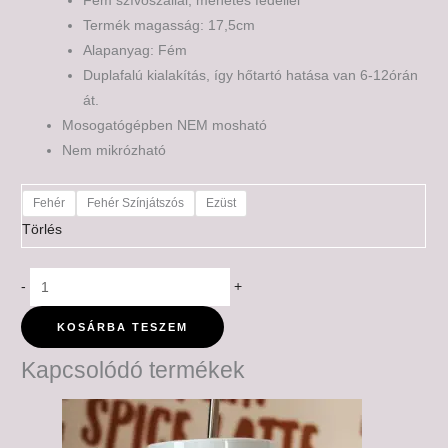
Fém szívószállal, menetes fedéllel
Termék magasság: 17,5cm
Alapanyag: Fém
Duplafalú kialakítás, így hőtartó hatása van 6-12órán
át.
Mosogatógépben NEM mosható
Nem mikrózható
Fehér
Fehér Színjátszós
Ezüst
Törlés
-
+
KOSÁRBA TESZEM
Kapcsolódó termékek