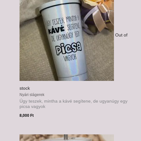
Out of
stock
Nyári slágerek
Úgy teszek, mintha a kávé segítene, de ugyanúgy egy
picsa vagyok
8,000
Ft