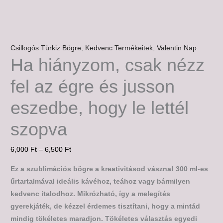
Csillogós Türkiz Bögre
,
Kedvenc Termékeitek
,
Valentin Nap
Ha hiányzom, csak nézz
fel az égre és jusson
eszedbe, hogy le lettél
szopva
6,000
Ft
–
6,500
Ft
Ez a szublimációs bögre a kreativitásod vászna! 300 ml-es
űrtartalmával ideális kávéhoz, teához vagy bármilyen
kedvenc italodhoz. Mikrózható, így a melegítés
gyerekjáték, de kézzel érdemes tisztítani, hogy a mintád
mindig tökéletes maradjon. Tökéletes választás egyedi