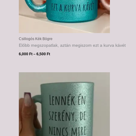
Csillogós Kék Bögre
Előbb megszopatlak, aztán megiszom ezt a kurva kávét
6,000
Ft
–
6,500
Ft
Ártartomány:
6,000 Ft
-
6,500 Ft