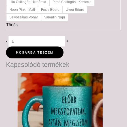
Lila Csillogós - Kreámia
Piros Csillogós - Kerámia
Neon Pink - Matt
Focis Bögre
Üveg Bögre
Szívószálas Pohár
Valentin Napi
Törlés
-
+
KOSÁRBA TESZEM
Kapcsolódó termékek
Ártartomány:
6,000 Ft
-
6,500 Ft