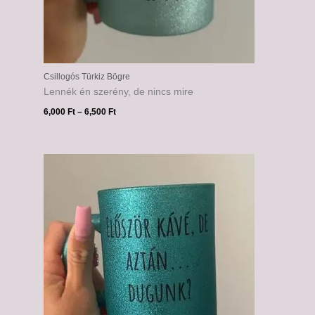
Csillogós Türkiz Bögre
Lennék én szerény, de nincs mire
6,000
Ft
–
6,500
Ft
Ártartomány:
6,000 Ft
-
6,500 Ft