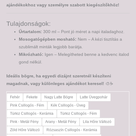
ajándékokhoz vagy személyre szabott kiegészítőkhöz!
Tulajdonságok:
Űrtartalom:
300 ml – Pont jó méret a napi italadaghoz.
Mosogatógépben mosható:
Nem – A kézi tisztítás a
szublimált minták legjobb barátja.
Mikrózható:
Igen – Melegítheted benne a kedvenc italod
gond nélkül.
Ideális bögre, ha egyedi dizájnt szeretnél készíteni
magadnak, vagy különleges ajándékot keresel!
🎨☕
Fehér
Fekete
Nagy Latte Bögre
Latte Üvegpohár
Pink Csillogós - Fém
Kék Csillogós - Üveg
Türkiz Csillogós - Kerámia
Türkiz Csillogós - Fém
Pink - Metál Fény
Arany - Metál Fény
Lila Hőre Változó
Zöld Hőre Változó
Rózsaszín Csillogós - Kerámia