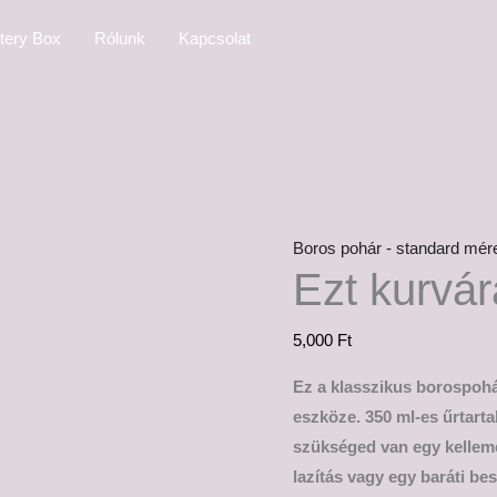
Ezt
tery Box
Rólunk
Kapcsolat
kurvára
megiszom!
mennyiség
Boros pohár - standard mér
Ezt kurvá
5,000
Ft
Ez a klasszikus borospohá
eszköze. 350 ml-es űrtart
szükséged van egy kelleme
lazítás vagy egy baráti be