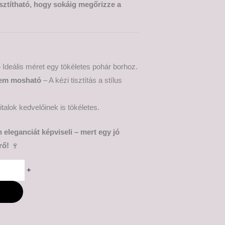
tisztítható, hogy sokáig megőrizze a
 Ideális méret egy tökéletes pohár borhoz.
em mosható
– A kézi tisztítás a stílus
talok kedvelőinek is tökéletes.
 eleganciát képviseli – mert egy jó
rő!
🍷
+
M