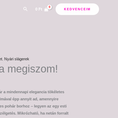
Search
0
Ft
KEDVENCEIM
et
,
Nyári slágerek
ra megiszom!
r a mindennapi elegancia tökéletes
almával épp annyit ad, amennyire
s pohár borhoz – legyen az egy esti
szélgetés. Mikrózható, ha netán forralt