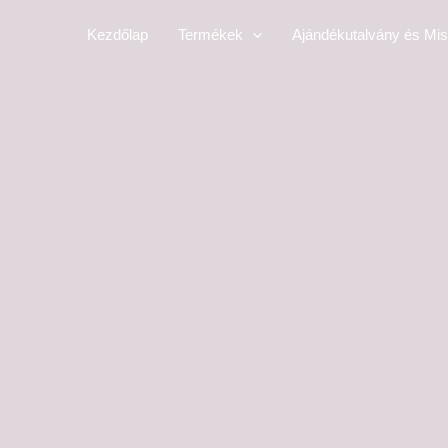
Skip
Kezdőlap
Termékek
Ajándékutalvány és Mis
to
content