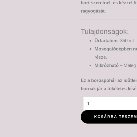
bort szeretnél, és kézzel 
ragyogását.
Tulajdonságok:
Űrtartalom:
350 ml –
Mosogatógépben n
része.
Mikrózható
– Meleg i
Ez a borospohár az időtlen
bornak jár a tökéletes kísé
-
KOSÁRBA TESZE