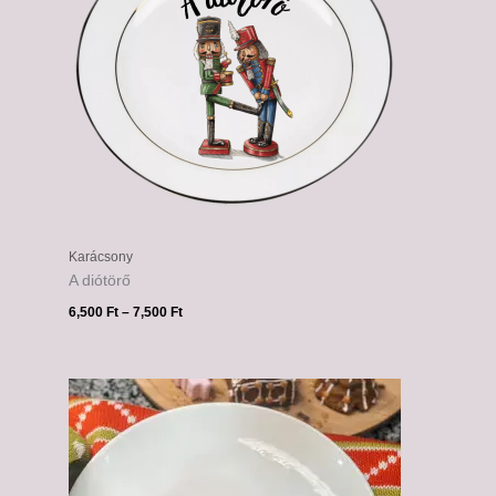
Karácsony
A diótörő
6,500
Ft
–
7,500
Ft
Ártartomány:
6,500 Ft
-
7,500 Ft