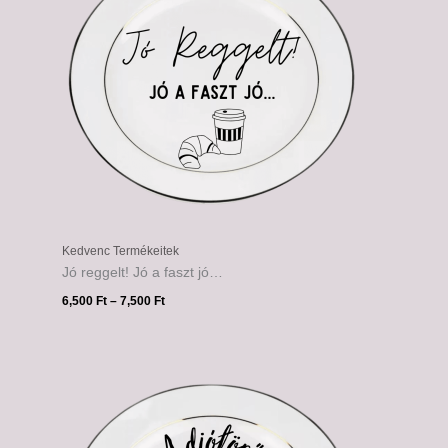
Kedvenc Termékeitek
Jó reggelt! Jó a faszt jó…
6,500
Ft
–
7,500
Ft
Ártartomány:
6,500 Ft
-
7,500 Ft