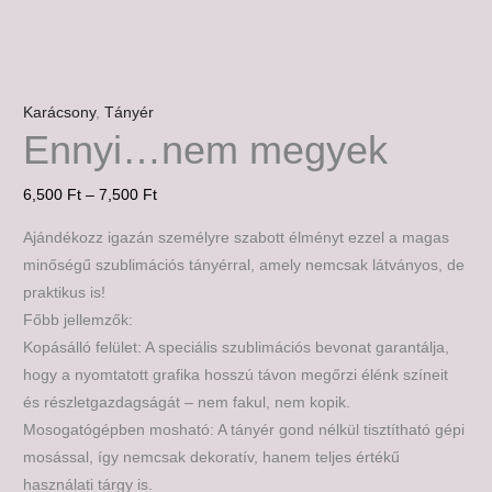
Karácsony
,
Tányér
Ennyi…nem megyek
6,500
Ft
–
7,500
Ft
Ajándékozz igazán személyre szabott élményt ezzel a magas
minőségű szublimációs tányérral, amely nemcsak látványos, de
praktikus is!
Főbb jellemzők:
Kopásálló felület: A speciális szublimációs bevonat garantálja,
hogy a nyomtatott grafika hosszú távon megőrzi élénk színeit
és részletgazdagságát – nem fakul, nem kopik.
Mosogatógépben mosható: A tányér gond nélkül tisztítható gépi
mosással, így nemcsak dekoratív, hanem teljes értékű
használati tárgy is.