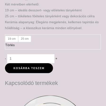
Két méretben elérhető:
19 cm – ideális desszert- vagy előételes tányérként
25 cm – tökéletes főételes tányérként vagy dekorációs célra
Kerámia alapanyag: Elegáns megjelenés, kellemes tapintás és
hőállóság – a klasszikus kerámia minden előnyével.
19 cm
25 cm
Törlés
-
+
KOSÁRBA TESZEM
Kapcsolódó termékek
Ártartomány:
6,500 Ft
-
7,500 Ft