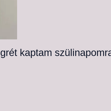
ögrét kaptam szülinapomr