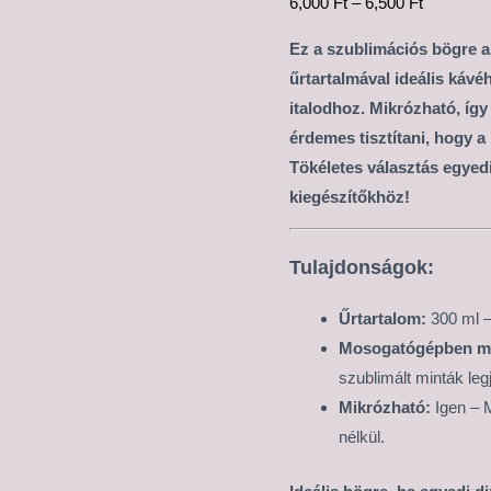
6,000
Ft
–
6,500
Ft
Ez a szublimációs bögre a
űrtartalmával ideális káv
italodhoz. Mikrózható, így
érdemes tisztítani, hogy a
Tökéletes választás egyed
kiegészítőkhöz!
Tulajdonságok:
Űrtartalom:
300 ml –
Mosogatógépben m
szublimált minták leg
Mikrózható:
Igen – M
nélkül.