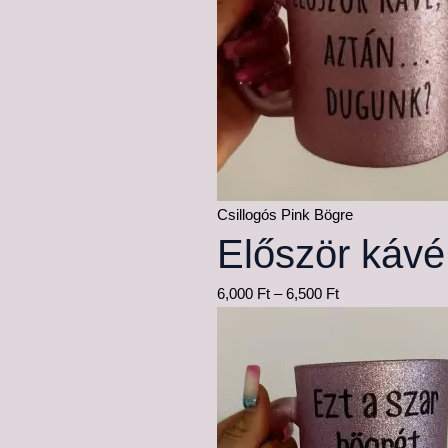
Csillogós Pink Bögre
Először káv
6,000
Ft
–
6,500
Ft