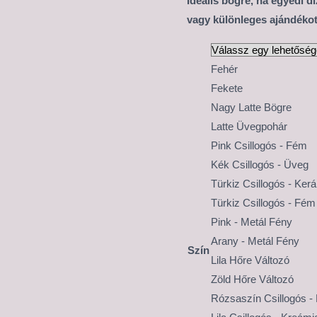
Ideális bögre, ha egyedi d
vagy különleges ajándékot
Fehér
Fekete
Nagy Latte Bögre
Latte Üvegpohár
Pink Csillogós - Fém
Kék Csillogós - Üveg
Türkiz Csillogós - Ker
Türkiz Csillogós - Fém
Pink - Metál Fény
Arany - Metál Fény
Szín
Lila Hőre Változó
Zöld Hőre Változó
Rózsaszín Csillogós -