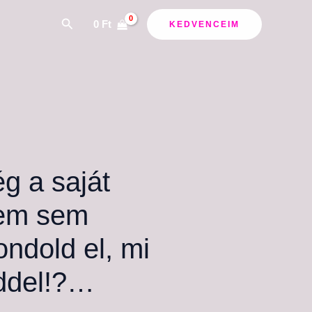
ány:
Search
0
Ft
KEDVENCEIM
 a saját
em sem
ondold el, mi
éddel!?…