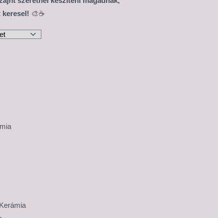
izájnt szeretnél készíteni magadnak,
 keresel!
🎨☕
ámia
 Kerámia