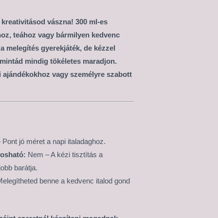
 kreativitásod vászna! 300 ml-es
éhoz, teához vagy bármilyen kedvenc
 a melegítés gyerekjáték, de kézzel
 mintád mindig tökéletes maradjon.
i ajándékokhoz vagy személyre szabott
 Pont jó méret a napi italadaghoz.
osható:
Nem – A kézi tisztítás a
jobb barátja.
elegítheted benne a kedvenc italod gond