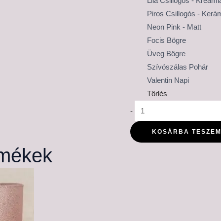
Lila Csillogós - Kreámi
Piros Csillogós - Kerá
Neon Pink - Matt
Focis Bögre
Üveg Bögre
Szívószálas Pohár
Valentin Napi
Törlés
-
KOSÁRBA TESZE
rmékek