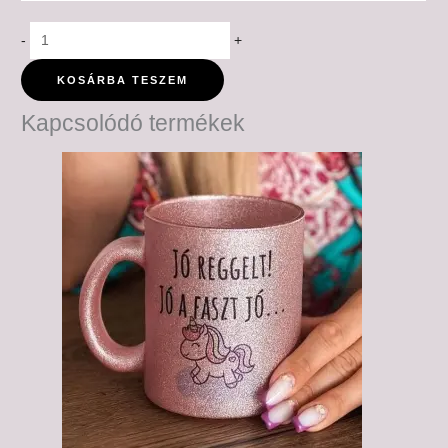
-
+
KOSÁRBA TESZEM
Kapcsolódó termékek
Ártartomány:
6,000 Ft
-
6,500 Ft