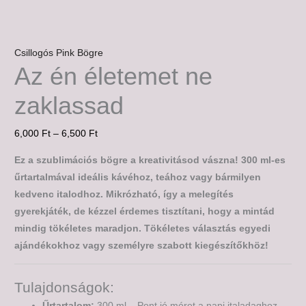
Csillogós Pink Bögre
Az én életemet ne
zaklassad
6,000
Ft
–
6,500
Ft
Ez a szublimációs bögre a kreativitásod vászna! 300 ml-es
űrtartalmával ideális kávéhoz, teához vagy bármilyen
kedvenc italodhoz. Mikrózható, így a melegítés
gyerekjáték, de kézzel érdemes tisztítani, hogy a mintád
mindig tökéletes maradjon. Tökéletes választás egyedi
ajándékokhoz vagy személyre szabott kiegészítőkhöz!
Tulajdonságok:
Űrtartalom:
300 ml – Pont jó méret a napi italadaghoz.