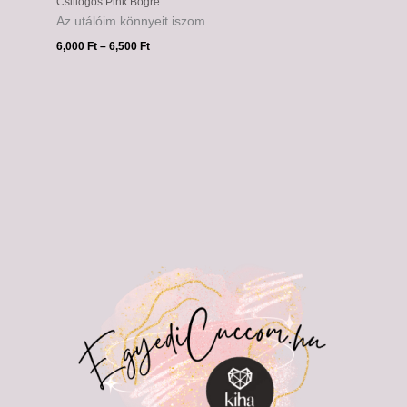
Csillogós Pink Bögre
Az utálóim könnyeit iszom
6,000
Ft
–
6,500
Ft