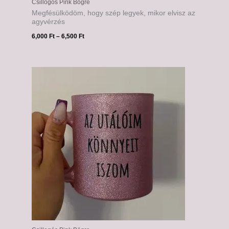
Csillogós Pink Bögre
Megfésülködöm, hogy szép legyek, mikor elvisz az
agyvérzés
6,000
Ft
–
6,500
Ft
Ártartomány:
6,000 Ft
-
6,500 Ft