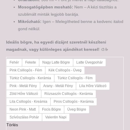
Mosogatógépben mosható:
Nem – A kézi tisztítás a
szublimált minták legjobb barátja.
Mikrózható:
Igen – Melegítheted benne a kedvenc italod
gond nélkül.
Ideális bögre, ha egyedi dizájnt szeretnél készíteni
magadnak, vagy különleges ajándékot keresel!
🎨☕
Fehér
Fekete
Nagy Latte Bögre
Latte Üvegpohár
Pink Csillogós - Fém
Kék Csillogós - Üveg
Türkiz Csillogós - Kerámia
Türkiz Csillogós - Fém
Pink - Metál Fény
Arany - Metál Fény
Lila Hőre Változó
Zöld Hőre Változó
Rózsaszín Csillogós - Kerámia
Lila Csillogós - Kreámia
Piros Csillogós - Kerámia
Neon Pink - Matt
Focis Bögre
Üveg Bögre
Szívószálas Pohár
Valentin Napi
Törlés