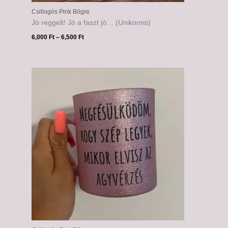
Csillogós Pink Bögre
Jó reggelt! Jó a faszt jó… (Unikornis)
6,000
Ft
–
6,500
Ft
Ártartomány:
6,000 Ft
-
6,500 Ft