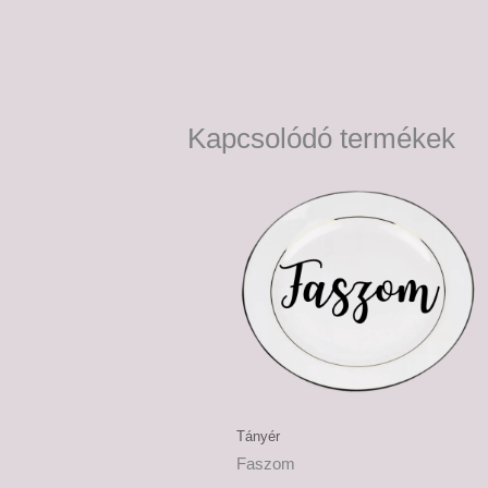
Kapcsolódó termékek
Ártartomány:
6,500 Ft
-
7,500 Ft
Tányér
Faszom