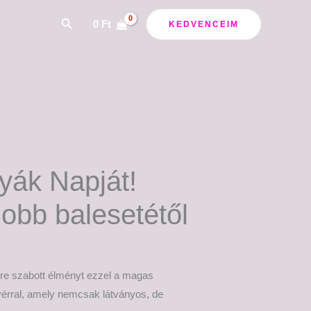
ány:
Search
0
Ft
KEDVENCEIM
yák Napját!
jobb balesetétől
re szabott élményt ezzel a magas
érral, amely nemcsak látványos, de