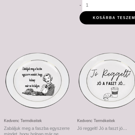
-
KOSÁRBA TESZE
Ártartomány:
Ártartomá
6,500 Ft
6,500 Ft
-
-
7,500 Ft
7,500 Ft
Kedvenc Termékeitek
Kedvenc Termékeitek
Zabáljuk meg a faszba egyszerre
Jó reggelt! Jó a faszt jó…
mindet, hogy holnap már ne