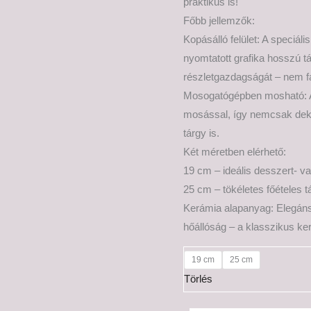
praktikus is!
Főbb jellemzők:
Kopásálló felület: A speciál
nyomtatott grafika hosszú t
részletgazdagságát – nem f
Mosogatógépben mosható: A t
mosással, így nemcsak dekor
tárgy is.
Két méretben elérhető:
19 cm – ideális desszert- va
25 cm – tökéletes főételes 
Kerámia alapanyag: Elegáns
hőállóság – a klasszikus ke
19 cm
25 cm
Törlés