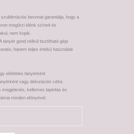
is szublimációs bevonat garantálja, hogy a
ávon megőrzi élénk színeit és
akul, nem kopik.
ányér gond nélkül tisztítható gépi
atív, hanem teljes értékű használati
gy előételes tányérként
tányérként vagy dekorációs célra
 megjelenés, kellemes tapintás és
rámia minden előnyével.