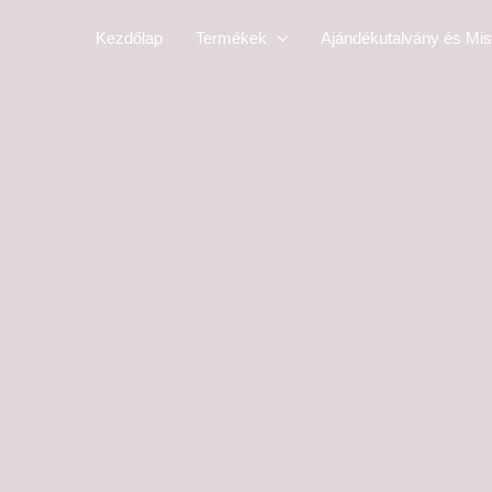
Skip
Kezdőlap
Termékek
Ajándékutalvány és Mis
to
content