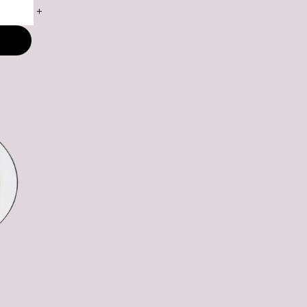
+
M
ny: