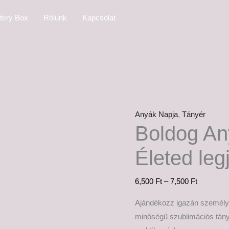
Boldog
Ártartom
tery Box
Rólunk
Kapcsolat
Anyák
6,500 Ft
Napját!
-
Életed
7,500 Ft
legjobb
balesetétől
mennyiség
Anyák Napja
,
Tányér
Boldog An
Életed leg
6,500
Ft
–
7,500
Ft
Ajándékozz igazán személy
minőségű szublimációs tány