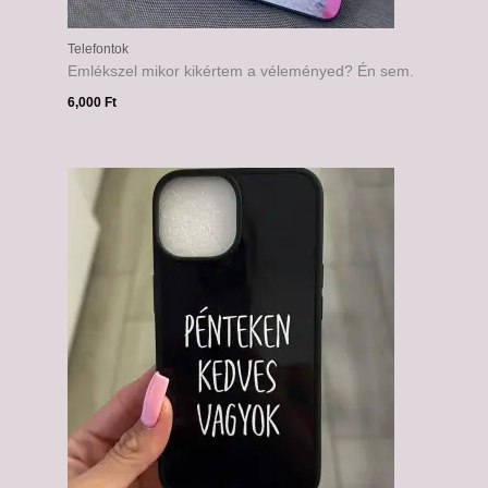
Telefontok
Emlékszel mikor kikértem a véleményed? Én sem.
6,000
Ft