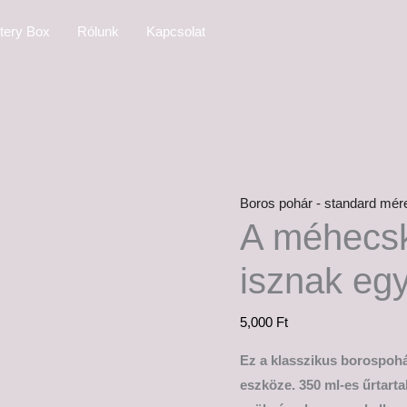
A
tery Box
Rólunk
Kapcsolat
méhecskék
se
egyszer
isznak
egy
virágból...
mennyiség
Boros pohár - standard mér
A méhecsk
isznak eg
5,000
Ft
Ez a klasszikus borospohá
eszköze. 350 ml-es űrtart