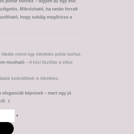
s pohár borhoz – legyen az egy esti
szélgetés. Mikrózható, ha netán forralt
tisztítható, hogy sokáig megőrizze a
 Ideális méret egy tökéletes pohár borhoz.
em mosható
– A kézi tisztítás a stílus
talok kedvelőinek is tökéletes.
 eleganciát képviseli – mert egy jó
rő!
🍷
+
M