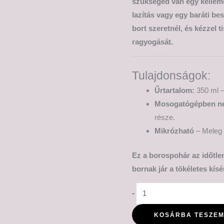
szükséged van egy kelleme
lazítás vagy egy baráti be
bort szeretnél, és kézzel 
ragyogását.
Tulajdonságok:
Űrtartalom:
350 ml –
Mosogatógépben n
része.
Mikrózható
– Meleg i
Ez a borospohár az időtlen
bornak jár a tökéletes kísé
-
KOSÁRBA TESZE