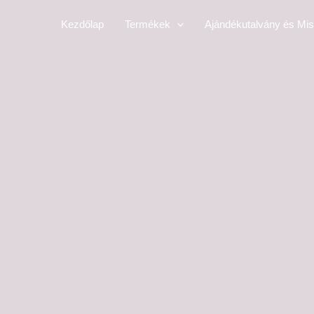
Skip
Kezdőlap
Termékek
Ajándékutalvány és Mis
to
content