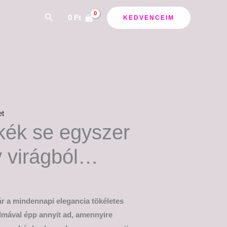
Search
0
Ft
KEDVENCEIM
et
ék se egyszer
y virágból…
r a mindennapi elegancia tökéletes
almával épp annyit ad, amennyire