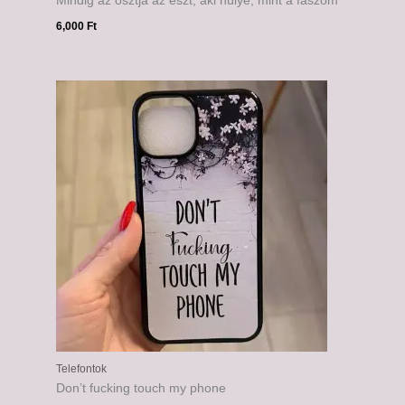
Mindig az osztja az észt, aki hülye, mint a faszom
6,000
Ft
Telefontok
Don’t fucking touch my phone