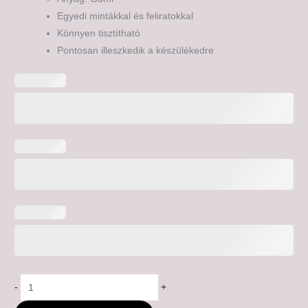
Egyedi mintákkal és feliratokkal
Könnyen tisztítható
Pontosan illeszkedik a készülékedre
-
+