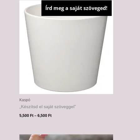
5,500 Ft
Írd meg a saját szöveged!
-
6,500 Ft
Kaspó
„Készítsd el saját szöveggel”
5,500
Ft
–
6,500
Ft
Ártartomány:
5,500 Ft