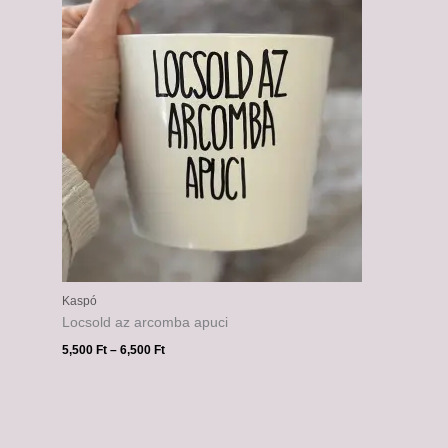
-
6,500 Ft
Kaspó
Locsold az arcomba apuci
5,500
Ft
–
6,500
Ft