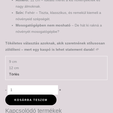
Átmérő:
12 cm – Ideális méret a kis növényeknek és
nagy álmoknak.
Szín:
Fehér – Tiszta, klasszikus, és remekül kiemeli a
növényeid szépségét.
Mosogatógépben nem mosható
– De hát ki rakná a
növényét mosogatógépbe?
Tökéletes választás azoknak, akik szeretnének stílusosan
zöldíteni – mert egy kaspó is lehet statement darab!
🌱
9 cm
12 cm
Törlés
-
+
KOSÁRBA TESZEM
Kapcsolódó termékek