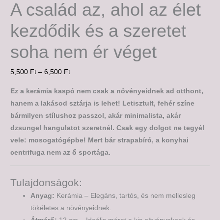
A család az, ahol az élet
kezdődik és a szeretet
soha nem ér véget
5,500
Ft
–
6,500
Ft
Ez a kerámia kaspó nem csak a növényeidnek ad otthont,
hanem a lakásod sztárja is lehet! Letisztult, fehér színe
bármilyen stílushoz passzol, akár minimalista, akár
dzsungel hangulatot szeretnél. Csak egy dolgot ne tegyél
vele: mosogatógépbe! Mert bár strapabíró, a konyhai
centrifuga nem az ő sportága.
Tulajdonságok:
Anyag:
Kerámia – Elegáns, tartós, és nem mellesleg
tökéletes a növényeidnek.