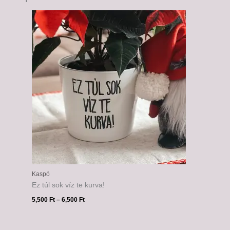
Ártartomány:
5,500 Ft
-
6,500 Ft
Kaspó
Ez túl sok víz te kurva!
5,500
Ft
–
6,500
Ft
Ártartomány: