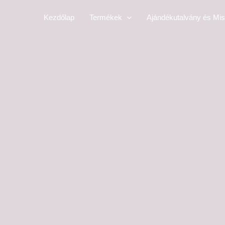
Skip
Kezdőlap
Termékek
Ajándékutalvány és Mis
to
content