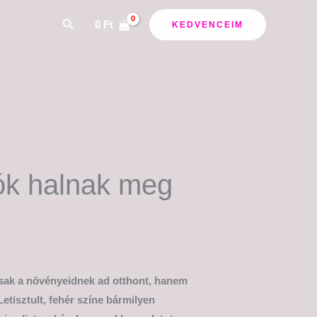
ány:
Search
0
Ft
KEDVENCEIM
jók halnak meg
sak a növényeidnek ad otthont, hanem
 Letisztult, fehér színe bármilyen