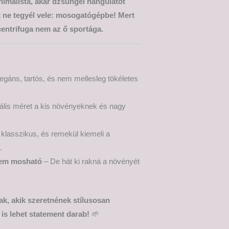
nimalista, akár dzsungel hangulatot
t ne tegyél vele: mosogatógépbe! Mert
centrifuga nem az ő sportága.
gáns, tartós, és nem mellesleg tökéletes
ális méret a kis növényeknek és nagy
 klasszikus, és remekül kiemeli a
.
em mosható
– De hát ki rakná a növényét
ak, akik szeretnének stílusosan
 is lehet statement darab!
🌱