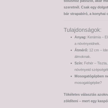
stílushoz passzol, akár mi
szeretnél. Csak egy dolgo
bár strapabíró, a konyhai 
Tulajdonságok:
Anyag:
Kerámia – Ele
a növényeidnek.
Átmérő:
12 cm – Ide
álmoknak.
Szín:
Fehér – Tiszta,
növényeid szépségét
Mosogatógépben n
mosogatógépbe?
Tökéletes választás azokn
zöldíteni – mert egy kaspó