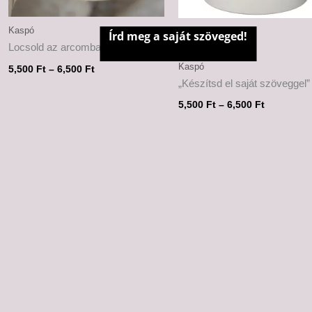
Kaspó
Írd meg a saját szöveged!
Locsold az arcomba apuci
Kaspó
5,500
Ft
–
6,500
Ft
„Készítsd el saját szöveggel”
5,500
Ft
–
6,500
Ft