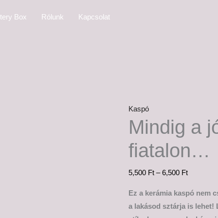
Mindig
Ártartom
tery Box
Rólunk
Kapcsolat
a
5,500 Ft
jók
-
halnak
6,500 Ft
meg
fiatalon...
mennyiség
Kaspó
Mindig a 
fiatalon…
5,500
Ft
–
6,500
Ft
Ez a kerámia kaspó nem c
a lakásod sztárja is lehet!