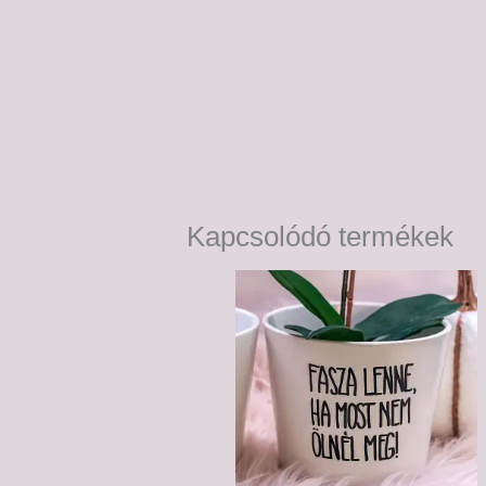
Kapcsolódó termékek
Ártartomány:
5,500 Ft
-
6,500 Ft