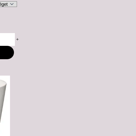
+
M
ny: