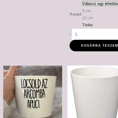
9 cm
Kaspó
12 cm
Törlés
-
KOSÁRBA TESZE
Ártartomány:
Ártartomá
5,500 Ft
5,500 Ft
-
-
6,500 Ft
6,500 Ft