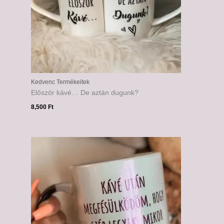
Kedvenc Termékeitek
Először kávé… De aztán dugunk?
8,500
Ft
Ártartomány:
6,000 Ft
-
6,500 Ft