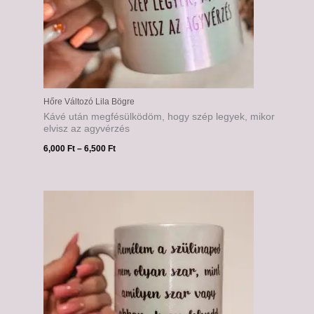
Hőre Változó Lila Bögre
Kávé után megfésülködöm, hogy szép legyek, mikor
elvisz az agyvérzés
6,000
Ft
–
6,500
Ft
Ártartomány:
6,000 Ft
-
6,500 Ft