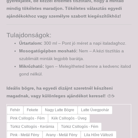
gyerekjáték, de kézzel érdemes tisztítani, hogy a mintád
mindig tökéletes maradjon. Tökéletes választás egyedi
ajándékokhoz vagy személyre szabott kiegészítőkhöz!
Tulajdonságok:
Űrtartalom:
300 ml – Pont jó méret a napi italadaghoz.
Mosogatógépben mosható:
Nem – A kézi tisztítás a
szublimált minták legjobb barátja.
Mikrózható:
Igen – Melegítheted benne a kedvenc italod
gond nélkül.
Ideális bögre, ha egyedi dizájnt szeretnél készíteni
magadnak, vagy különleges ajándékot keresel!
🎨☕
Fehér
Fekete
Nagy Latte Bögre
Latte Üvegpohár
Pink Csillogós - Fém
Kék Csillogós - Üveg
Türkiz Csillogós - Kerámia
Türkiz Csillogós - Fém
Pink - Metál Fény
Arany - Metál Fény
Lila Hőre Változó