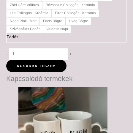
Zöld Hőre Változó
Rózsaszín Csillogós - Kerámia
Lila Csillogós - Kreámia
Piros Csillogós - Kerámia
Neon Pink - Matt
Focis Bögre
Üveg Bögre
Szívószálas Pohár
Valentin Napi
Törlés
-
+
KOSÁRBA TESZEM
Kapcsolódó termékek