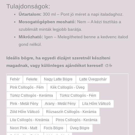
Tulajdonságok:
Űrtartalom:
300 ml – Pont jó méret a napi italadaghoz.
Mosogatógépben mosható:
Nem – A kézi tisztítás a
szublimált minták legjobb barátja.
Mikrózható:
Igen – Melegítheted benne a kedvenc italod
gond nélkül.
Ideális bögre, ha egyedi dizájnt szeretnél készíteni
magadnak, vagy különleges ajándékot keresel!
🎨☕
Fehér
Fekete
Nagy Latte Bögre
Latte Üvegpohár
Pink Csillogós - Fém
Kék Csillogós - Üveg
Türkiz Csillogós - Kerámia
Türkiz Csillogós - Fém
Pink - Metál Fény
Arany - Metál Fény
Lila Hőre Változó
Zöld Hőre Változó
Rózsaszín Csillogós - Kerámia
Lila Csillogós - Kreámia
Piros Csillogós - Kerámia
Neon Pink - Matt
Focis Bögre
Üveg Bögre