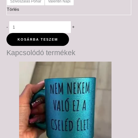
Szívószálas Pohár
Valentin Napi
Törlés
-
+
KOSÁRBA TESZEM
Kapcsolódó termékek
Ártartomány:
6,000 Ft
-
6,500 Ft