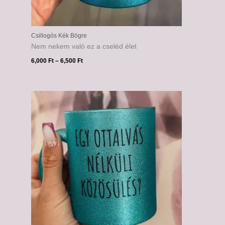
Csillogós Kék Bögre
Nem nekem való ez a cseléd élet
6,000
Ft
–
6,500
Ft
Ártartomány:
6,000 Ft
-
6,500 Ft