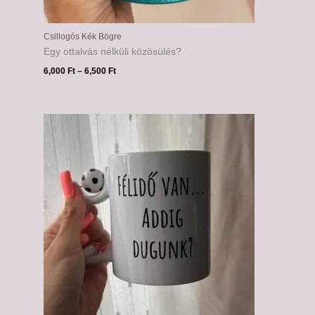
Csillogós Kék Bögre
Egy ottalvás nélküli közösülés?
6,000
Ft
–
6,500
Ft
Ártartomány:
6,000 Ft
-
6,500 Ft