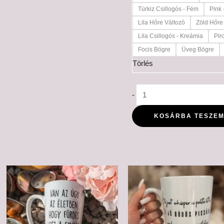
Türkiz Csillogós - Fém
Pink 
Lila Hőre Változó
Zöld Hőre
Lila Csillogós - Kreámia
Pir
Focis Bögre
Üveg Bögre
Törlés
-
KOSÁRBA TESZE
Ártartomány:
Ártartomá
6,000 Ft
6,000 Ft
-
-
6,500 Ft
6,500 Ft