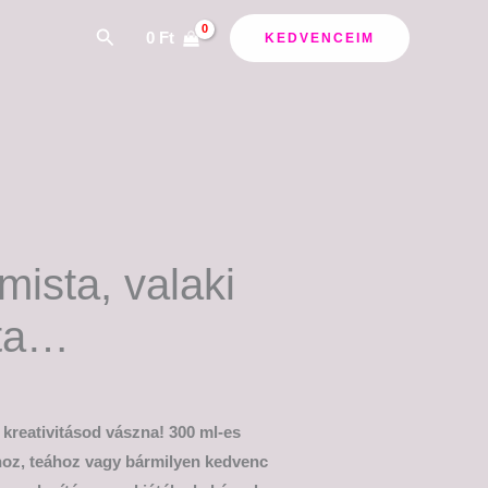
ány:
Search
0
Ft
KEDVENCEIM
mista, valaki
sta…
 kreativitásod vászna! 300 ml-es
éhoz, teához vagy bármilyen kedvenc