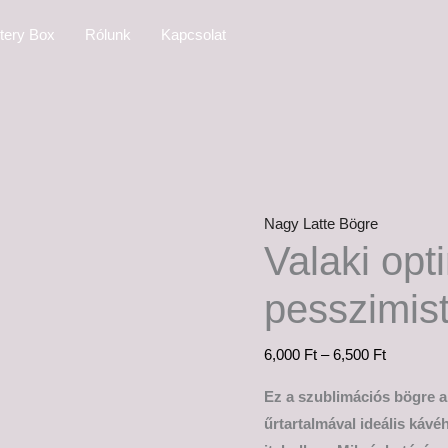
Valaki
Ártartom
tery Box
Rólunk
Kapcsolat
optimista,
6,000 Ft
valaki
-
pesszimista...
6,500 Ft
mennyiség
Nagy Latte Bögre
Valaki opti
pesszimi
6,000
Ft
–
6,500
Ft
Ez a szublimációs bögre a
űrtartalmával ideális káv