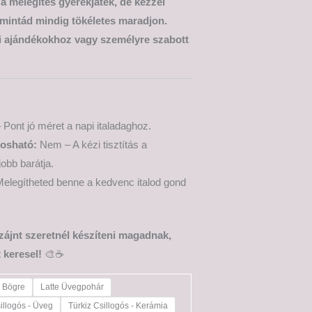
 a melegítés gyerekjáték, de kézzel
 mintád mindig tökéletes maradjon.
i ajándékokhoz vagy személyre szabott
 Pont jó méret a napi italadaghoz.
osható:
Nem – A kézi tisztítás a
jobb barátja.
elegítheted benne a kedvenc italod gond
izájnt szeretnél készíteni magadnak,
 keresel!
🎨☕
e Bögre
Latte Üvegpohár
illogós - Üveg
Türkiz Csillogós - Kerámia