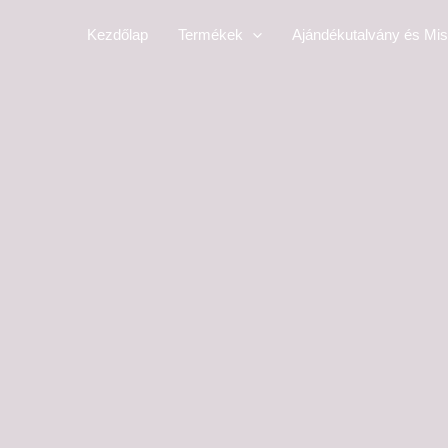
Skip
Kezdőlap
Termékek
Ajándékutalvány és Mis
to
content