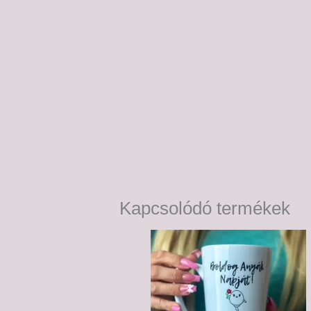
Kapcsolódó termékek
Ártartomány:
6,000 Ft
-
6,500 Ft