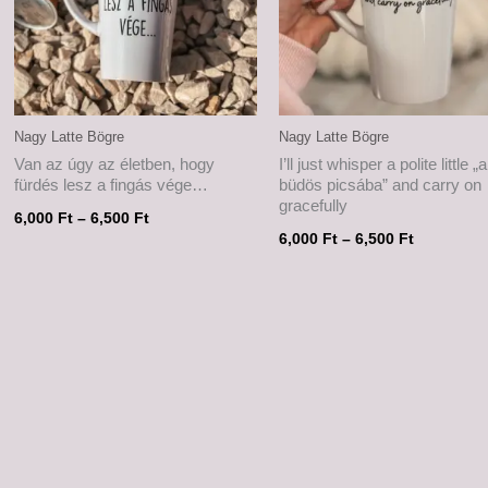
Nagy Latte Bögre
Nagy Latte Bögre
Van az úgy az életben, hogy
I’ll just whisper a polite little „a
fürdés lesz a fingás vége…
büdös picsába” and carry on
gracefully
6,000
Ft
–
6,500
Ft
6,000
Ft
–
6,500
Ft