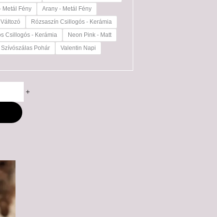
- Metál Fény
Arany - Metál Fény
 Változó
Rózsaszín Csillogós - Kerámia
os Csillogós - Kerámia
Neon Pink - Matt
Szívószálas Pohár
Valentin Napi
+
M
ny: