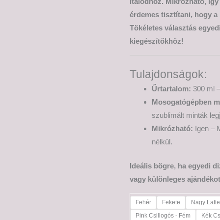
italodhoz. Mikrózható, így
érdemes tisztítani, hogy a
Tökéletes választás egyed
kiegészítőkhöz!
Tulajdonságok:
Űrtartalom:
300 ml –
Mosogatógépben m
szublimált minták leg
Mikrózható:
Igen – M
nélkül.
Ideális bögre, ha egyedi d
vagy különleges ajándékot
Fehér
Fekete
Nagy Latt
Pink Csillogós - Fém
Kék Cs