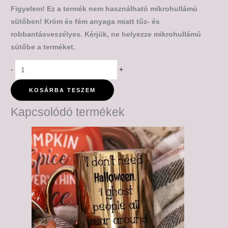
Figyelem! Ez a termék nem használható mikrohullámú
sütőben! Króm és fém anyaga miatt tűz- és
robbantásveszélyes. Kérjük, ne helyezze mikrohullámú
sütőbe a terméket.
-
+
KOSÁRBA TESZEM
Kapcsolódó termékek
Ártartomány:
6,000 Ft
-
6,500 Ft