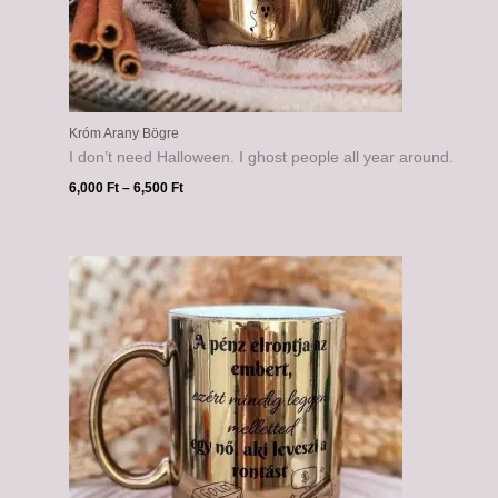
Króm Arany Bögre
I don’t need Halloween. I ghost people all year around.
6,000
Ft
–
6,500
Ft
Ártartomány:
6,000 Ft
-
6,500 Ft