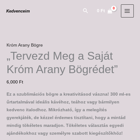
Skip
"Tervezd
Search
0
Ft
Kedvenceim
to
Meg
content
a
Saját
Króm
Arany
Króm Arany Bögre
Bögrédet"
„Tervezd Meg a Saját
mennyiség
Króm Arany Bögrédet”
6,000
Ft
Ez a szublimációs bögre a kreativitásod vászna! 300 ml-es
űrtartalmával ideális kávéhoz, teához vagy bármilyen
kedvenc italodhoz. Mikrózható, így a melegítés
gyerekjáték, de kézzel érdemes tisztítani, hogy a mintád
mindig tökéletes maradjon. Tökéletes választás egyedi
ajándékokhoz vagy személyre szabott kiegészítőkhöz!