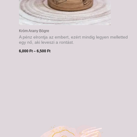
Króm Arany Bögre
A pénz elrontja az embert, ezért mindig legyen melletted
egy nő, aki leveszi a rontást.
6,000
Ft
–
6,500
Ft