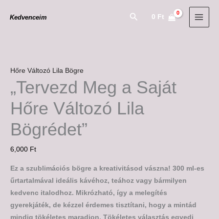
Skip
"Tervezd
Search
0
Ft
Kedvenceim
to
Meg
content
a
Saját
Hőre
Változó
Hőre Változó Lila Bögre
Lila
„Tervezd Meg a Saját
Bögrédet"
Hőre Változó Lila
mennyiség
Bögrédet”
6,000
Ft
Ez a szublimációs bögre a kreativitásod vászna! 300 ml-es
űrtartalmával ideális kávéhoz, teához vagy bármilyen
kedvenc italodhoz. Mikrózható, így a melegítés
gyerekjáték, de kézzel érdemes tisztítani, hogy a mintád
mindig tökéletes maradjon. Tökéletes választás egyedi