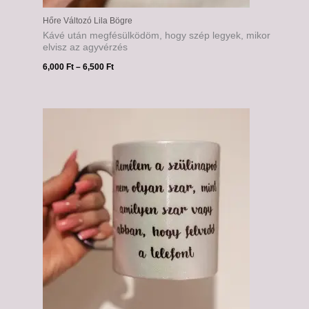
Hőre Változó Lila Bögre
Kávé után megfésülködöm, hogy szép legyek, mikor
elvisz az agyvérzés
6,000
Ft
–
6,500
Ft
Ártartomány:
6,000 Ft
-
6,500 Ft