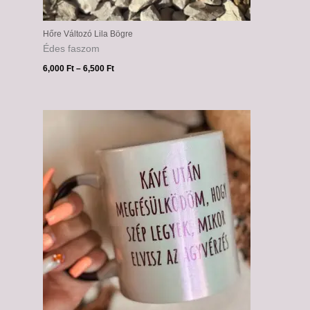
Hőre Változó Lila Bögre
Édes faszom
6,000
Ft
–
6,500
Ft
Ártartomány:
6,000 Ft
-
6,500 Ft