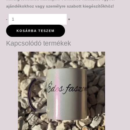
ajándékokhoz vagy személyre szabott kiegészítőkhöz!
-
+
KOSÁRBA TESZEM
Kapcsolódó termékek
Ártartomány:
6,000 Ft
-
6,500 Ft