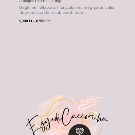
Csillogós Pink (Fém) Bögre
Megkímélt állapotú, hiánytalan és még garanciális
idegrendszert keresek baráti áron…
6,000
Ft
–
6,500
Ft