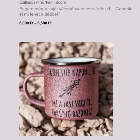
Csillogós Pink (Fém) Bögre
Engem még a saját véleményem sem érdekel… Gondold
el mi lehet a tiéddel?
6,000
Ft
–
6,500
Ft
Ártartomány:
6,000 Ft
-
6,500 Ft