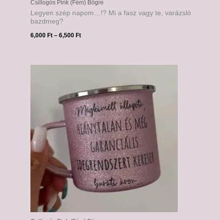
Csillogós Pink (Fém) Bögre
Legyen szép napom…!? Mi a fasz vagy te, varázsló
bazdmeg?
6,000
Ft
–
6,500
Ft
Ártartomány:
6,000 Ft
-
6,500 Ft