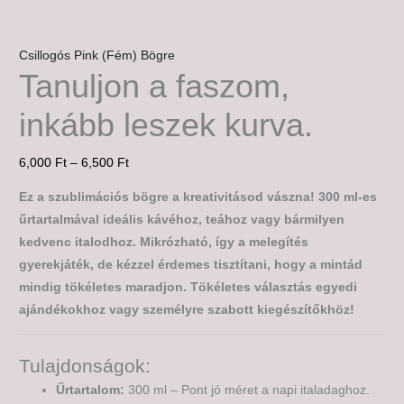
Csillogós Pink (Fém) Bögre
Tanuljon a faszom,
inkább leszek kurva.
6,000
Ft
–
6,500
Ft
Ez a szublimációs bögre a kreativitásod vászna! 300 ml-es
űrtartalmával ideális kávéhoz, teához vagy bármilyen
kedvenc italodhoz. Mikrózható, így a melegítés
gyerekjáték, de kézzel érdemes tisztítani, hogy a mintád
mindig tökéletes maradjon. Tökéletes választás egyedi
ajándékokhoz vagy személyre szabott kiegészítőkhöz!
Tulajdonságok:
Űrtartalom:
300 ml – Pont jó méret a napi italadaghoz.