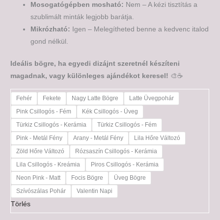
Mosogatógépben mosható:
Nem – A kézi tisztítás a
szublimált minták legjobb barátja.
Mikrózható:
Igen – Melegítheted benne a kedvenc italod
gond nélkül.
Ideális bögre, ha egyedi dizájnt szeretnél készíteni
magadnak, vagy különleges ajándékot keresel!
🎨☕
Fehér
Fekete
Nagy Latte Bögre
Latte Üvegpohár
Pink Csillogós - Fém
Kék Csillogós - Üveg
Türkiz Csillogós - Kerámia
Türkiz Csillogós - Fém
Pink - Metál Fény
Arany - Metál Fény
Lila Hőre Változó
Zöld Hőre Változó
Rózsaszín Csillogós - Kerámia
Lila Csillogós - Kreámia
Piros Csillogós - Kerámia
Neon Pink - Matt
Focis Bögre
Üveg Bögre
Szívószálas Pohár
Valentin Napi
Törlés