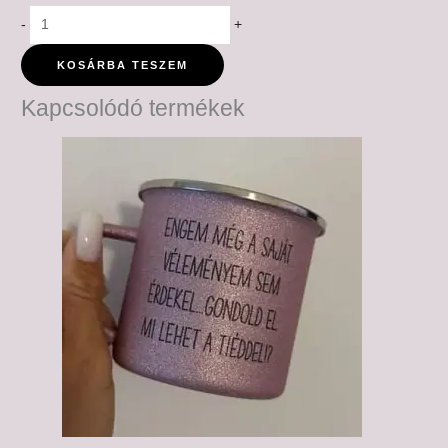
-
+
KOSÁRBA TESZEM
Kapcsolódó termékek
Ártartomány:
6,000 Ft
-
6,500 Ft